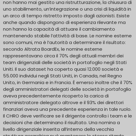
non hanno mai gestito una ristrutturazione, la chiusura di
uno stabilimento, un’integrazione o una crisi di liquidità in
un arco di tempo ristretto imposto dagli azionisti. Esiste
anche quando dispongono di esperienza rilevante ma
non hanno la capacità di attuare il cambiamento
mantenendo stabile l’attività di base. Le nomine esterne
sono comuni, ma è l’autorità a determinare il risultato:
secondo Altrata BoardEx, le nomine esterne
rappresentavano circa il 70% degli attuali membri dei
team dirigenziali delle società in portafoglio negli Stati
Uniti. Il suo dataset ha coperto quasi 12.000 società e
55.000 individui negli Stati Uniti, in Canada, nel Regno
Unito, in Germania e in Francia. È emerso inoltre che il 70%
degli amministratori delegati delle società in portafoglio
aveva precedentemente ricoperto la carica di
amministratore delegato altrove e il 93% dei direttori
finanziari aveva una precedente esperienza in tale ruolo.
Il CHRO deve verificare se il dirigente controlla i team e le
decisioni che determinano il risultato. Una nomina a
livello dirigenziale inserita all’interno della vecchia
struttura gerarchica può mantenere lo stesso ritardo