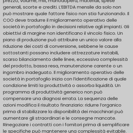
prezzo, volume, mix, manodopera, materiali, spese
generali, scorte e crediti. L’EBITDA mensile da solo non
può mostrare quale fattore fisico non stia funzionando. Il
COO deve tradurre il miglioramento operativo delle
società in portafoglio in decisioni relative agli impianti. Gli
obiettivi di margine non identificano il vincolo fisico. Un
piano di produzione può attribuire un unico valore alla
riduzione dei costi di conversione, sebbene le cause
sottostanti possano includere attrezzature instabili,
scarso bilanciamento delle linee, eccessiva complessità
del prodotto, bassa resa, manutenzione carente o un
ingombro inadeguato. Il miglioramento operativo delle
società in portafoglio inizia con l’identificazione di quale
condizione limiti la produttività o assorba liquidità. Un
programma di produttività generico non può
compensare una diagnosi errata. La sequenza delle
azioni modifica il risultato finanziario: ridurre l’organico
prima di stabilizzare la disponibilità dei macchinari può
aumentare gli straordinari e le consegne mancate.
Rinegoziare i contratti con i fornitori prima di semplificare
le specifiche può mantenere una complessità evitabile.