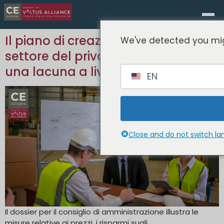
Il piano di creazione di valore nel
We've detected you mig
settore del private equity presenta
una lacuna a livello operativo
EN
Close and do not switch l
Il dossier per il consiglio di amministrazione illustra le
misure relative ai prezzi, i risparmi sugli