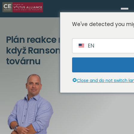
We've detected you mig
Plán reakce na incident,
EN
když Ransomware zasáhne
továrnu
Close and do not switch l