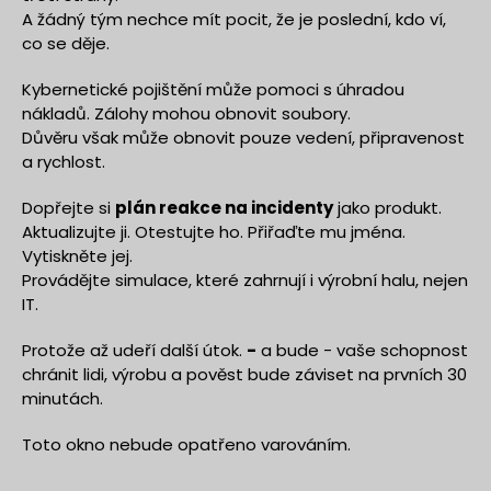
A žádný tým nechce mít pocit, že je poslední, kdo ví,
co se děje.
Kybernetické pojištění může pomoci s úhradou
nákladů. Zálohy mohou obnovit soubory.
Důvěru však může obnovit pouze vedení, připravenost
a rychlost.
Dopřejte si
plán reakce na incidenty
jako produkt.
Aktualizujte ji. Otestujte ho. Přiřaďte mu jména.
Vytiskněte jej.
Provádějte simulace, které zahrnují i výrobní halu, nejen
IT.
Protože až udeří další útok.
-
a bude - vaše schopnost
chránit lidi, výrobu a pověst bude záviset na prvních 30
minutách.
Toto okno nebude opatřeno varováním.