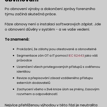
Po obnovení výroby a dokončení zprávy forenzního
týmu začíná skutečná práce.
Fáze obnovy není o instalaci softwarových záplat. Jde
o obnovení důvěry v systém - a ve vaše vedení.
To znamená:
Prokázání, že zálohy jsou otestované a obnovitelné
Segmentace zón OT a IT pomocí
IEC 62443
jako váš
průvodce
Uzamčení všech privilegovaných přístupů s ověřenou
identitou
Revize a přepisování zásad vzdáleného přístupu
externích dodavatelů
Zachycení všeho v živé knize úloh se jmény, časovým
rozvrhem a odpovědností.
Nejvíce přehlíženou výhodou v této fázi je neutralita