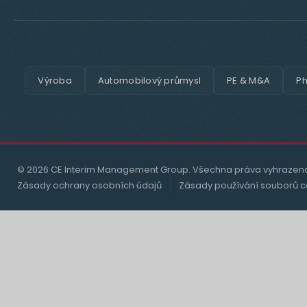
Výroba
Automobilový průmysl
PE & M&A
Ph
© 2026 CE Interim Management Group. Všechna práva vyhrazen
Zásady ochrany osobních údajů
Zásady používání souborů c