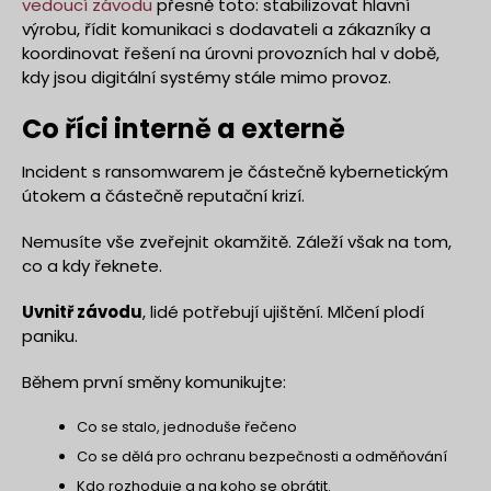
vedoucí závodu
přesně toto: stabilizovat hlavní
výrobu, řídit komunikaci s dodavateli a zákazníky a
koordinovat řešení na úrovni provozních hal v době,
kdy jsou digitální systémy stále mimo provoz.
Co říci interně a externě
Incident s ransomwarem je částečně kybernetickým
útokem a částečně reputační krizí.
Nemusíte vše zveřejnit okamžitě. Záleží však na tom,
co a kdy řeknete.
Uvnitř závodu
, lidé potřebují ujištění. Mlčení plodí
paniku.
Během první směny komunikujte:
Co se stalo, jednoduše řečeno
Co se dělá pro ochranu bezpečnosti a odměňování
Kdo rozhoduje a na koho se obrátit.