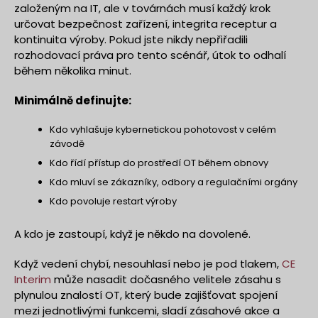
založeným na IT, ale v továrnách musí každý krok
určovat bezpečnost zařízení, integrita receptur a
kontinuita výroby. Pokud jste nikdy nepřiřadili
rozhodovací práva pro tento scénář, útok to odhalí
během několika minut.
Minimálně definujte:
Kdo vyhlašuje kybernetickou pohotovost v celém
závodě
Kdo řídí přístup do prostředí OT během obnovy
Kdo mluví se zákazníky, odbory a regulačními orgány
Kdo povoluje restart výroby
A kdo je zastoupí, když je někdo na dovolené.
Když vedení chybí, nesouhlasí nebo je pod tlakem,
CE
Interim
může nasadit dočasného velitele zásahu s
plynulou znalostí OT, který bude zajišťovat spojení
mezi jednotlivými funkcemi, sladí zásahové akce a