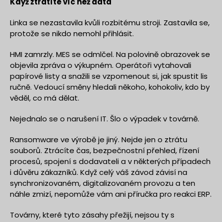
Když ztratíte víc než data
Linka se nezastavila kvůli rozbitému stroji. Zastavila se,
protože se nikdo nemohl přihlásit.
HMI zamrzly. MES se odmlčel. Na polovině obrazovek se
objevila zpráva o výkupném. Operátoři vytahovali
papírové listy a snažili se vzpomenout si, jak spustit lis
ručně. Vedoucí směny hledali někoho, kohokoliv, kdo by
věděl, co má dělat.
Nejednalo se o narušení IT. Šlo o výpadek v továrně.
Ransomware ve výrobě je jiný. Nejde jen o ztrátu
souborů. Ztrácíte čas, bezpečnostní přehled, řízení
procesů, spojení s dodavateli a v některých případech
i důvěru zákazníků. Když celý váš závod závisí na
synchronizovaném, digitalizovaném provozu a ten
náhle zmizí, nepomůže vám ani příručka pro reakci ERP.
Továrny, které tyto zásahy přežijí, nejsou ty s