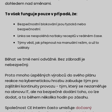
dohledem nad směnami.
To však funguje pouze v případě, že:
Bezpečnostní blokování jsou fyzická nebo
bezpečnostní.
Linka se nespoléhá na tlaky receptů v reálném čase.
Týmy vědí, jak přepnout na manuální režim, a už to
udělaly.
Běhat ve tmě není odvážné. Bez zábradlí je
nebezpečný.
Proto mnoho úspěšných výrobců do svého plánu
reakce na kybernetickou hrozbu zabuduje tým pro
zajištění kontinuity provozu - tým, který se nezaměřuje
na obnovu IT, ale na bezpečné dodání toho, co lze
dodat, a to během několika hodin po zásahu.
Společnost CE Interim často umisťuje
dočasný