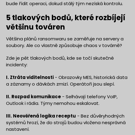
bude řídit operaci, dokud stálý tým nezíská kontrolu.
5 tlakových bodů, které rozbíjejí
většinu továren
Většina plánů ransomwaru se zaměřuje na servery a
soubory. Ale co vlastně způsobuje chaos v továrně?
Zde je pět tlakových bodů, kde se točí skutečné
incidenty:
I.
Ztráta viditelnosti
- Obrazovky MES, historická data
a záznamy o dávkách zmizí. Operátoři jsou slepí.
II.
Rozpad komunikace
- Selhávají telefony VoIP,
Outlook i rádia. Týmy nemohou eskalovat.
III.
Neověřená logika receptu
- Bez důvěryhodných
systémů hrozí, že do strojů budou vložena nesprávná
nastavení.