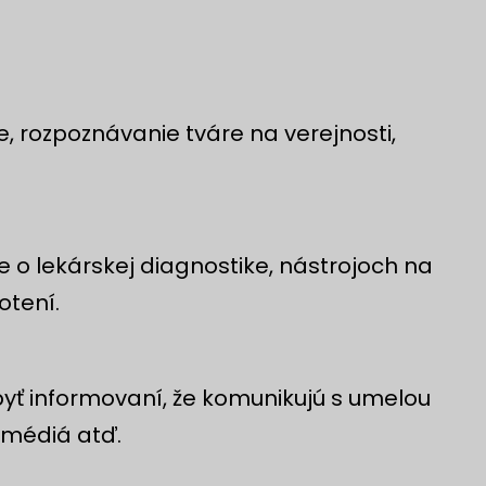
, rozpoznávanie tváre na verejnosti,
e o lekárskej diagnostike, nástrojoch na
otení.
byť informovaní, že komunikujú s umelou
é médiá atď.