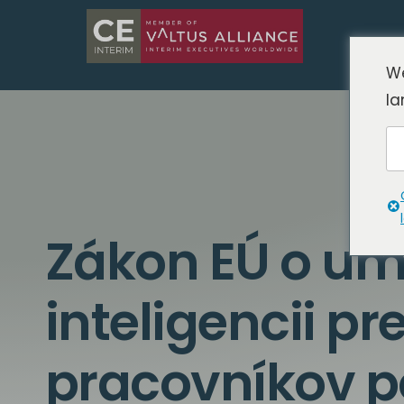
We
la
Zákon EÚ o um
inteligencii p
pracovníkov p