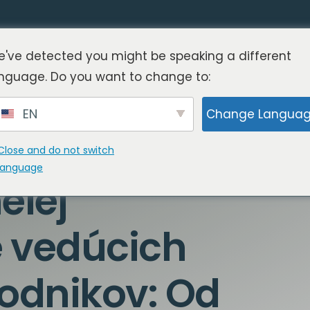
've detected you might be speaking a different
nguage. Do you want to change to:
EN
Change Langua
Close and do not switch
language
elej
re vedúcich
odnikov: Od