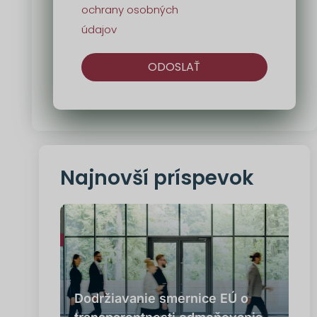
ochrany osobných
údajov
ODOSLAŤ
Alternatíva:
Najnovší príspevok
Dodržiavanie smernice EÚ o