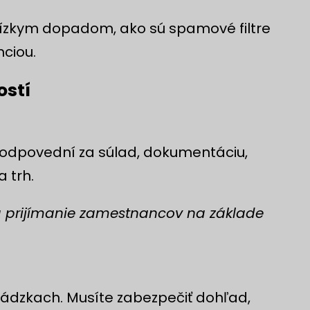
nízkym dopadom, ako sú spamové filtre
nciou.
ostí
 zodpovední za súlad, dokumentáciu,
 trh.
na prijímanie zamestnancov na základe
vádzkach. Musíte zabezpečiť dohľad,