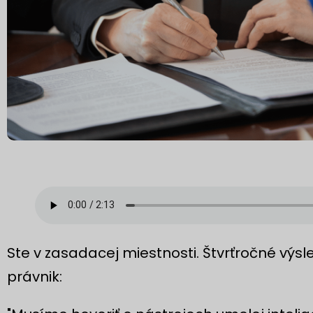
Ste v zasadacej miestnosti. Štvrťročné výs
právnik: