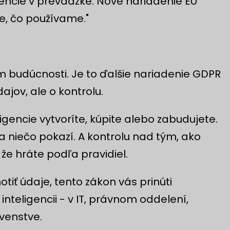
gencie v prevádzke. Nové nariadenie EÚ
me, čo používame."
om budúcnosti. Je to ďalšie nariadenie GDPR
jov, ale o kontrolu.
gencie vytvoríte, kúpite alebo zabudujete.
a niečo pokazí. A kontrolu nad tým, ako
že hráte podľa pravidiel.
tiť údaje, tento zákon vás prinúti
nteligencii - v IT, právnom oddelení,
venstve.