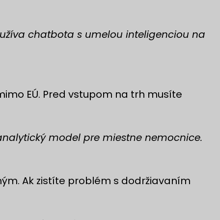
oužíva chatbota s umelou inteligenciou na
n mimo EÚ. Pred vstupom na trh musíte
analytický model pre miestne nemocnice.
ným. Ak zistíte problém s dodržiavaním