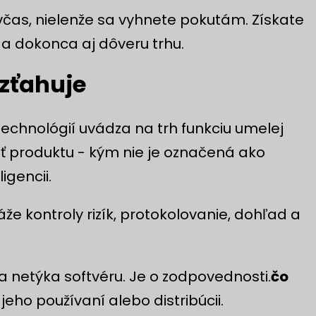
včas, nielenže sa vyhnete pokutám. Získate
 a dokonca aj dôveru trhu.
zťahuje
echnológií uvádza na trh funkciu umelej
asť produktu - kým nie je označená ako
igencii.
e kontroly rizík, protokolovanie, dohľad a
 sa netýka softvéru. Je o zodpovednosti.
čo
 jeho používaní alebo distribúcii.