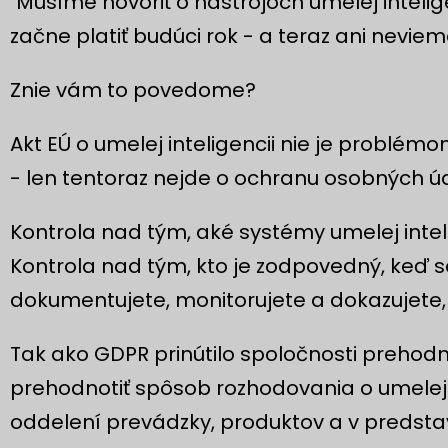
"Musíme hovoriť o nástrojoch umelej inteli
začne platiť budúci rok - a teraz ani nevie
Znie vám to povedome?
Akt EÚ o umelej inteligencii nie je problém
- len tentoraz nejde o ochranu osobných úda
Kontrola nad tým, aké systémy umelej inteli
Kontrola nad tým, kto je zodpovedný, keď s
dokumentujete, monitorujete a dokazujete, 
Tak ako GDPR prinútilo spoločnosti prehodno
prehodnotiť spôsob rozhodovania o umelej i
oddelení prevádzky, produktov a v predsta