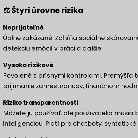
⚖️ Štyri úrovne rizika
Neprijateľné
Úplne zakázané. Zahŕňa sociálne skórovanie
detekciu emócií v práci a ďalšie.
Vysoko rizikové
Povolené s prísnymi kontrolami. Premýšľajt
prijímanie zamestnancov, finančnom hodn
Riziko transparentnosti
Môžete ju používať, ale používatelia musia 
inteligenciou. Platí pre chatboty, syntetick