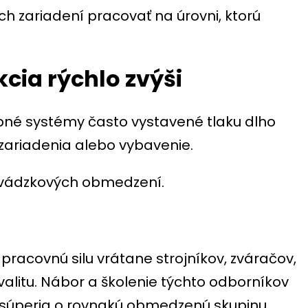
h zariadení pracovať na úrovni, ktorú
cia rýchlo zvýši
bné systémy často vystavené tlaku dlho
zariadenia alebo vybavenie.
evádzkových obmedzení.
pracovnú silu vrátane strojníkov, zváračov,
valitu. Nábor a školenie týchto odborníkov
a súperia o rovnakú obmedzenú skupinu