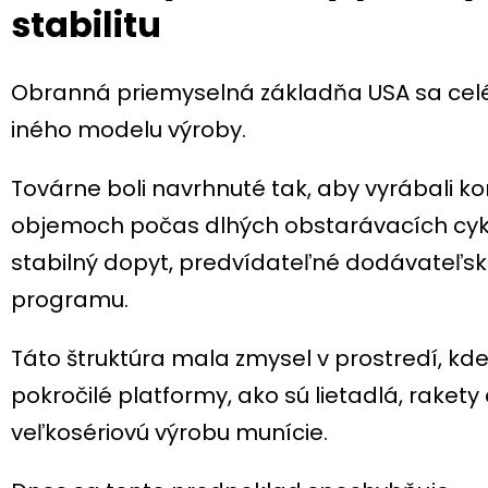
stabilitu
Obranná priemyselná základňa USA sa celé 
iného modelu výroby.
Továrne boli navrhnuté tak, aby vyrábali 
objemoch počas dlhých obstarávacích cykl
stabilný dopyt, predvídateľné dodávateľsk
programu.
Táto štruktúra mala zmysel v prostredí, k
pokročilé platformy, ako sú lietadlá, raket
veľkosériovú výrobu munície.