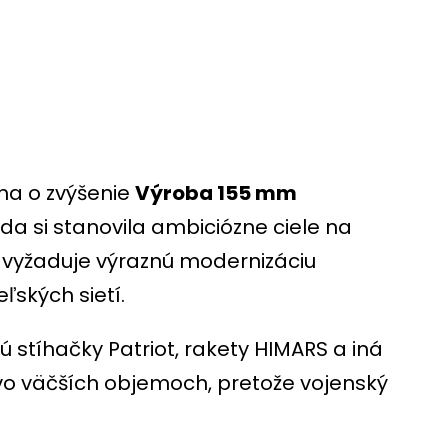
aha o zvýšenie
Výroba 155 mm
a si stanovila ambiciózne ciele na
i vyžaduje výraznú modernizáciu
ských sietí.
sú stíhačky Patriot, rakety HIMARS a iná
 vo väčších objemoch, pretože vojenský