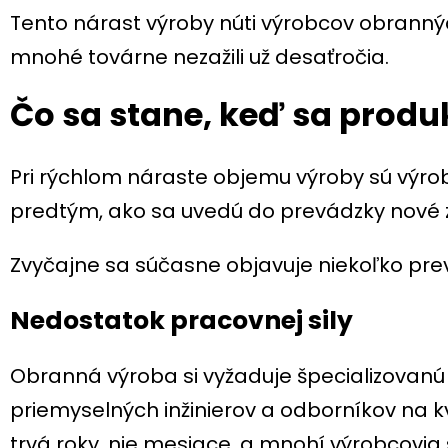
Tento nárast výroby núti výrobcov obrannýc
mnohé továrne nezažili už desaťročia.
Čo sa stane, keď sa produk
Pri rýchlom náraste objemu výroby sú výro
predtým, ako sa uvedú do prevádzky nové 
Zvyčajne sa súčasne objavuje niekoľko pr
Nedostatok pracovnej sily
Obranná výroba si vyžaduje špecializovanú 
priemyselných inžinierov a odborníkov na k
trvá roky, nie mesiace, a mnohí výrobcovi