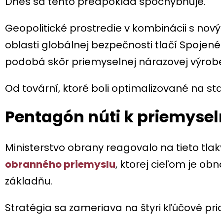
Dnes sa tento predpoklad spochybňuje.
Geopolitické prostredie v kombinácii s no
oblasti globálnej bezpečnosti tlačí Spojené
podobá skôr priemyselnej nárazovej výrobe 
Od tovární, ktoré boli optimalizované na stab
Pentagón núti k priemysel
Ministerstvo obrany reagovalo na tieto tl
obranného priemyslu
, ktorej cieľom je ob
základňu.
Stratégia sa zameriava na štyri kľúčové prio