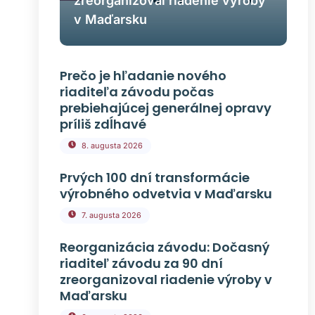
zreorganizoval riadenie výroby
v Maďarsku
Prečo je hľadanie nového
riaditeľa závodu počas
prebiehajúcej generálnej opravy
príliš zdĺhavé
8. augusta 2026
Prvých 100 dní transformácie
výrobného odvetvia v Maďarsku
7. augusta 2026
Reorganizácia závodu: Dočasný
riaditeľ závodu za 90 dní
zreorganizoval riadenie výroby v
Maďarsku