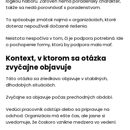
logikou náboru. Zároveň nemá poradenský charakter,
takže sa nedá porovnávať s poradenstvom.
To spôsobuje zmätok najmä v organizáciách, ktoré
doteraz nepoužívali dočasné riešenia.
Neistota nespočíva v tom, či je podpora potrebná. Ide
o pochopenie formy, ktorú by podpora mala mať.
Kontext, v ktorom sa otázka
zvyčajne objavuje
Táto otázka sa zriedkavo objavuje v stabilných,
dlhodobých situáciách.
Zvyčajne sa objavuje počas prechodných období.
Vedúci pracovník odstúpi alebo sa pripravuje na
odchod. Organizácia má ešte čas, ale jasne si
uvedomuje, že čoskoro vznikne medzera vo vedení.