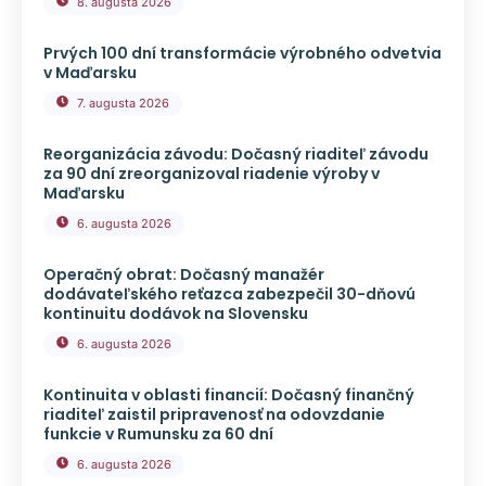
8. augusta 2026
Prvých 100 dní transformácie výrobného odvetvia
v Maďarsku
7. augusta 2026
Reorganizácia závodu: Dočasný riaditeľ závodu
za 90 dní zreorganizoval riadenie výroby v
Maďarsku
6. augusta 2026
Operačný obrat: Dočasný manažér
dodávateľského reťazca zabezpečil 30-dňovú
kontinuitu dodávok na Slovensku
6. augusta 2026
Kontinuita v oblasti financií: Dočasný finančný
riaditeľ zaistil pripravenosť na odovzdanie
funkcie v Rumunsku za 60 dní
6. augusta 2026