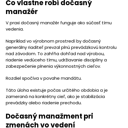
Čo vlastne robí dočasný
manažér
V praxi dočasný manažér funguje ako súčasť tímu
vedenia.
Napríklad vo výrobnom prostredí by dočasný
generálny riaditeľ prevzal plnú prevádzkovú kontrolu
nad závodom. To zahŕňa dohľad nad výrobou,
riadenie vedúceho tímu, udržiavanie disciplíny a
zabezpečenie plnenia výkonnostných cieľov.
Rozdiel spočíva v povahe mandátu.
Táto úloha existuje počas určitého obdobia a je
zameraná na konkrétny cieľ, ako je stabilizácia
prevádzky alebo riadenie prechodu.
Dočasný manažment pri
zmenách vo vedení