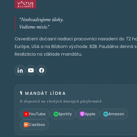
"Neobsadzujeme úlohy.
Vedieme misie."
Osvedčení dočasní riadiaci pracovníci nasadení do 72 ho
Európe, USA a na Blízkom východe. B2B. Paušálna denná 
Realizácia na základe mandátu.
🎙️
MANDÁT LÍDRA
K dispozícii na všetkých hlavných platformách
YouTube
Spotify
Apple
Amazon
Castbox