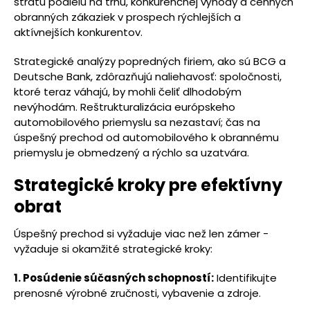
stratu podielu na trhu, konkurenčnej výhody a cenných
obranných zákaziek v prospech rýchlejších a
aktívnejších konkurentov.
Strategické analýzy popredných firiem, ako sú BCG a
Deutsche Bank, zdôrazňujú naliehavosť: spoločnosti,
ktoré teraz váhajú, by mohli čeliť dlhodobým
nevýhodám. Reštrukturalizácia európskeho
automobilového priemyslu sa nezastaví; čas na
úspešný prechod od automobilového k obrannému
priemyslu je obmedzený a rýchlo sa uzatvára.
Strategické kroky pre efektívny
obrat
Úspešný prechod si vyžaduje viac než len zámer -
vyžaduje si okamžité strategické kroky:
1. Posúdenie súčasných schopností:
Identifikujte
prenosné výrobné zručnosti, vybavenie a zdroje.