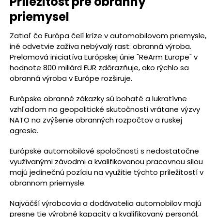
Príležitosť pre obranný
priemysel
Zatiaľ čo Európa čelí kríze v automobilovom priemysle,
iné odvetvie zažíva nebývalý rast: obranná výroba.
Prelomová iniciatíva Európskej únie "ReArm Europe" v
hodnote 800 miliárd EUR zdôrazňuje, ako rýchlo sa
obranná výroba v Európe rozširuje.
Európske obranné zákazky sú bohaté a lukratívne
vzhľadom na geopolitické skutočnosti vrátane výzvy
NATO na zvýšenie obranných rozpočtov a ruskej
agresie.
Európske automobilové spoločnosti s nedostatočne
využívanými závodmi a kvalifikovanou pracovnou silou
majú jedinečnú pozíciu na využitie týchto príležitostí v
obrannom priemysle.
Najväčší výrobcovia a dodávatelia automobilov majú
presne tie výrobné kapacity a kvalifikovaný personál,