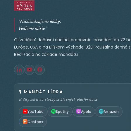
"Neobsadzujeme úlohy.
Vedieme misie."
Osvedčení dočasní riadiaci pracovníci nasadení do 72 ho
Európe, USA a na Blízkom východe. B2B. Paušálna denná 
Realizácia na základe mandátu.
🎙️
MANDÁT LÍDRA
K dispozícii na všetkých hlavných platformách
YouTube
Spotify
Apple
Amazon
Castbox