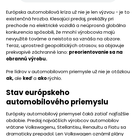
Európska automobilová kríza už nie je len výzvou - je to
existenčná hrozba. Klesajúci predaj, prekážky pri
prechode na elektrické vozidlá a neúprosná globálna
konkurencia spôsobili, že mnohí výrobcovia majú
nevyužité továrne a neistota sa vznáša na obzore.
Teraz, uprostred geopolitických otrasov, sa objavuje
prekvapivé záchranné lano:
preorientovanie sa na
obrannú výrobu.
Pre lídrov v automobilovom priemysle už nie je otázkou
ak,
ale
keď
a
ako
rýchlo.
Stav európskeho
automobilového priemyslu
Európsky automobilový priemysel čaká zatiaľ najťažšie
obdobie. Predaj najväčších výrobcov automobilov
vrátane Volkswagenu, Stellantisu, Renaultu a Fiatu sa
dramaticky prepadol. Len Volkswagen oznámil plány