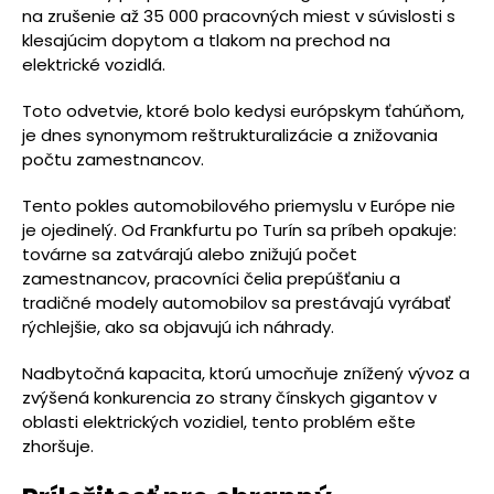
na zrušenie až 35 000 pracovných miest v súvislosti s
klesajúcim dopytom a tlakom na prechod na
elektrické vozidlá.
Toto odvetvie, ktoré bolo kedysi európskym ťahúňom,
je dnes synonymom reštrukturalizácie a znižovania
počtu zamestnancov.
Tento pokles automobilového priemyslu v Európe nie
je ojedinelý. Od Frankfurtu po Turín sa príbeh opakuje:
továrne sa zatvárajú alebo znižujú počet
zamestnancov, pracovníci čelia prepúšťaniu a
tradičné modely automobilov sa prestávajú vyrábať
rýchlejšie, ako sa objavujú ich náhrady.
Nadbytočná kapacita, ktorú umocňuje znížený vývoz a
zvýšená konkurencia zo strany čínskych gigantov v
oblasti elektrických vozidiel, tento problém ešte
zhoršuje.