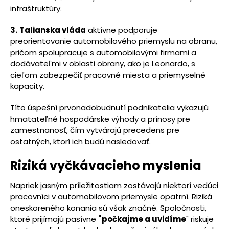
infraštruktúry.
3.
Talianska vláda
aktívne podporuje
preorientovanie automobilového priemyslu na obranu,
pričom spolupracuje s automobilovými firmami a
dodávateľmi v oblasti obrany, ako je Leonardo, s
cieľom zabezpečiť pracovné miesta a priemyselné
kapacity.
Títo úspešní prvonadobudnutí podnikatelia vykazujú
hmatateľné hospodárske výhody a prínosy pre
zamestnanosť, čím vytvárajú precedens pre
ostatných, ktorí ich budú nasledovať.
Riziká vyčkávacieho myslenia
Napriek jasným príležitostiam zostávajú niektorí vedúci
pracovníci v automobilovom priemysle opatrní. Riziká
oneskoreného konania sú však značné. Spoločnosti,
ktoré prijímajú pasívne
"počkajme a uvidíme
" riskuje