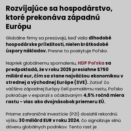
Rozvíjajúce sa hospodárstvo,
ktoré prekonáva západnú
Európu
Globálne firmy sa presúvajú, keď vidia
dlhodobé
hospodárske príležitosti, nielen krátkodobé
úspory nákladov.
Presne to poskytuje Poľsko.
Napriek globálnemu spomaleniu,
HDP Poľska
sa
predpokladá, že v roku 2025 presiahne $750
miliárd eur, čím sa stane najväčšou ekonomikou v
strednej a východnej Európe (SVE).
Zatiaľ čo
väčšina západnej Európy čelí pomalému rastu, Poľsko
pokračuje v expanzii s očakávaným
4,5% ročná miera
rastu - viac ako dvojnásobok priemeru EÚ.
Priame zahraničné investície (PZI) dosiahli rekordnú
výšku
30 miliárd EUR v roku 2024
, čo signalizuje silnú
dôveru globálnych podnikov. Tento rast je