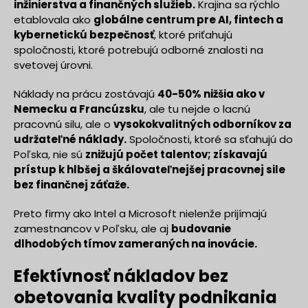
inžinierstva a finančných služieb.
Krajina sa rýchlo
etablovala ako
globálne centrum pre AI, fintech a
kybernetickú bezpečnosť
, ktoré priťahujú
spoločnosti, ktoré potrebujú odborné znalosti na
svetovej úrovni.
Náklady na prácu zostávajú
40-50% nižšia ako v
Nemecku a Francúzsku
, ale tu nejde o lacnú
pracovnú silu, ale o
vysokokvalitných odborníkov za
udržateľné náklady.
Spoločnosti, ktoré sa sťahujú do
Poľska, nie sú
znižujú počet talentov; získavajú
prístup k hlbšej a škálovateľnejšej pracovnej sile
bez finančnej záťaže.
Preto firmy ako Intel a Microsoft nielenže prijímajú
zamestnancov v Poľsku, ale aj
budovanie
dlhodobých tímov zameraných na inovácie.
Efektívnosť nákladov bez
obetovania kvality podnikania