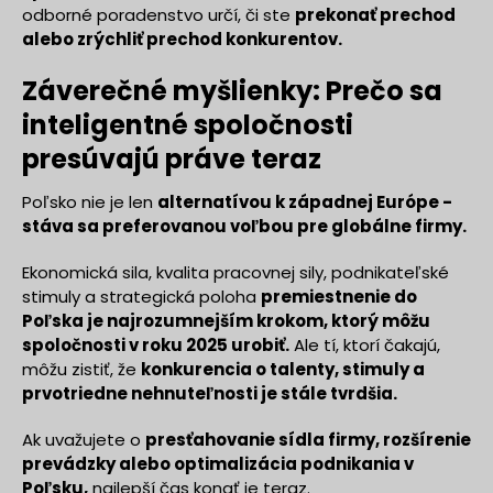
odborné poradenstvo určí, či ste
prekonať prechod
alebo zrýchliť prechod konkurentov.
Záverečné myšlienky: Prečo sa
inteligentné spoločnosti
presúvajú práve teraz
Poľsko nie je len
alternatívou k západnej Európe -
stáva sa preferovanou voľbou pre globálne firmy.
Ekonomická sila, kvalita pracovnej sily, podnikateľské
stimuly a strategická poloha
premiestnenie do
Poľska je najrozumnejším krokom, ktorý môžu
spoločnosti v roku 2025 urobiť.
Ale tí, ktorí čakajú,
môžu zistiť, že
konkurencia o talenty, stimuly a
prvotriedne nehnuteľnosti je stále tvrdšia.
Ak uvažujete o
presťahovanie sídla firmy, rozšírenie
prevádzky alebo optimalizácia podnikania v
Poľsku,
najlepší čas konať je teraz.