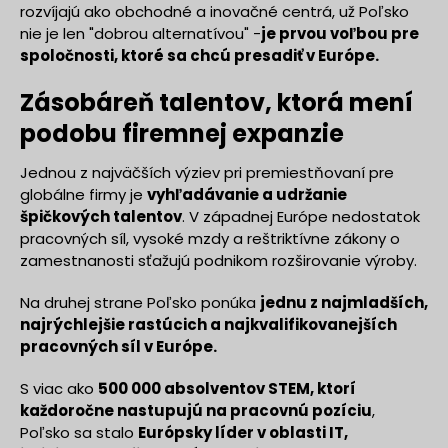
rozvíjajú ako obchodné a inovačné centrá, už Poľsko
nie je len "dobrou alternatívou" -
je prvou voľbou pre
spoločnosti, ktoré sa chcú presadiť v Európe.
Zásobáreň talentov, ktorá mení
podobu firemnej expanzie
Jednou z najväčších výziev pri premiestňovaní pre
globálne firmy je
vyhľadávanie a udržanie
špičkových talentov
. V západnej Európe nedostatok
pracovných síl, vysoké mzdy a reštriktívne zákony o
zamestnanosti sťažujú podnikom rozširovanie výroby.
Na druhej strane Poľsko ponúka
jednu z najmladších,
najrýchlejšie rastúcich a najkvalifikovanejších
pracovných síl v Európe.
S viac ako
500 000 absolventov STEM, ktorí
každoročne nastupujú na pracovnú pozíciu
,
Poľsko sa stalo
Európsky líder v oblasti IT,