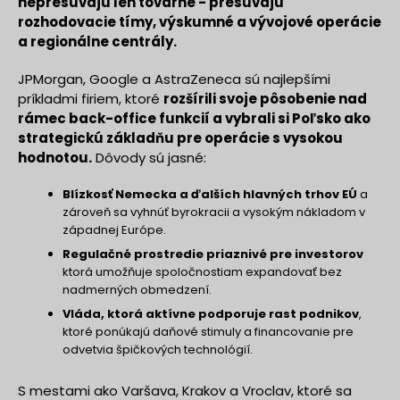
nepresúvajú len továrne - presúvajú
rozhodovacie tímy, výskumné a vývojové operácie
a regionálne centrály.
JPMorgan, Google a AstraZeneca sú najlepšími
príkladmi firiem, ktoré
rozšírili svoje pôsobenie nad
rámec back-office funkcií a vybrali si Poľsko ako
strategickú základňu pre operácie s vysokou
hodnotou.
Dôvody sú jasné:
Blízkosť Nemecka a ďalších hlavných trhov EÚ
a
zároveň sa vyhnúť byrokracii a vysokým nákladom v
západnej Európe.
Regulačné prostredie priaznivé pre investorov
ktorá umožňuje spoločnostiam expandovať bez
nadmerných obmedzení.
Vláda, ktorá aktívne podporuje rast podnikov
,
ktoré ponúkajú daňové stimuly a financovanie pre
odvetvia špičkových technológií.
S mestami ako Varšava, Krakov a Vroclav, ktoré sa