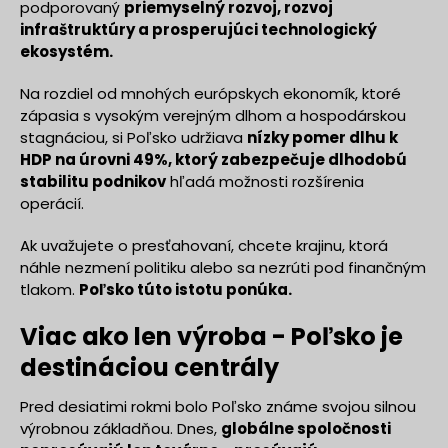
podporovaný
priemyselný rozvoj, rozvoj
infraštruktúry a prosperujúci technologický
ekosystém.
Na rozdiel od mnohých európskych ekonomík, ktoré
zápasia s vysokým verejným dlhom a hospodárskou
stagnáciou, si Poľsko udržiava
nízky pomer dlhu k
HDP na úrovni 49%, ktorý zabezpečuje dlhodobú
stabilitu podnikov
hľadá možnosti rozšírenia
operácií.
Ak uvažujete o presťahovaní, chcete krajinu, ktorá
náhle nezmení politiku alebo sa nezrúti pod finančným
tlakom.
Poľsko túto istotu ponúka.
Viac ako len výroba - Poľsko je
destináciou centrály
Pred desiatimi rokmi bolo Poľsko známe svojou silnou
výrobnou základňou. Dnes,
globálne spoločnosti