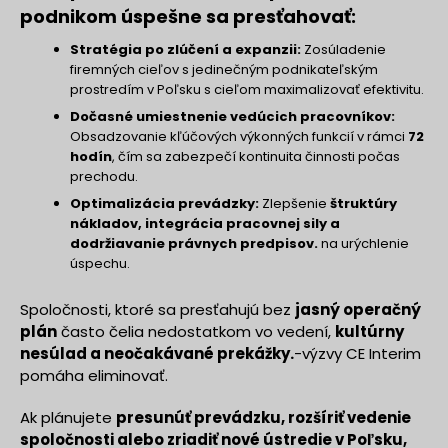
podnikom úspešne sa presťahovať:
Stratégia po zlúčení a expanzii:
Zosúladenie
firemných cieľov s jedinečným podnikateľským
prostredím v Poľsku s cieľom maximalizovať efektivitu.
Dočasné umiestnenie vedúcich pracovníkov:
Obsadzovanie kľúčových výkonných funkcií v rámci
72
hodín
, čím sa zabezpečí kontinuita činnosti počas
prechodu.
Optimalizácia prevádzky:
Zlepšenie
štruktúry
nákladov, integrácia pracovnej sily a
dodržiavanie právnych predpisov.
na urýchlenie
úspechu.
Spoločnosti, ktoré sa presťahujú bez
jasný operačný
plán
často čelia nedostatkom vo vedení,
kultúrny
nesúlad a neočakávané prekážky.
-výzvy CE Interim
pomáha eliminovať.
Ak plánujete
presunúť prevádzku, rozšíriť vedenie
spoločnosti alebo zriadiť nové ústredie v Poľsku,