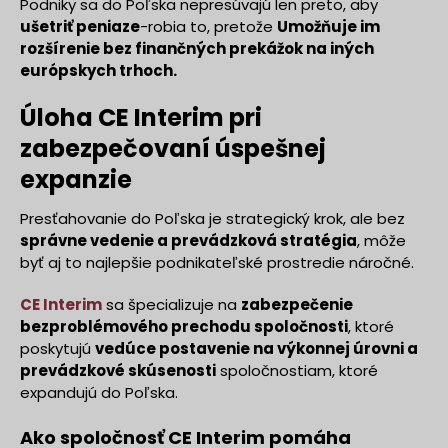
Podniky sa do Poľska nepresúvajú len preto, aby
ušetriť peniaze
-robia to, pretože
Umožňuje im
rozšírenie bez finančných prekážok na iných
európskych trhoch.
Úloha CE Interim pri
zabezpečovaní úspešnej
expanzie
Presťahovanie do Poľska je strategický krok, ale bez
správne vedenie a prevádzková stratégia
, môže
byť aj to najlepšie podnikateľské prostredie náročné.
CE Interim
sa špecializuje na
zabezpečenie
bezproblémového prechodu spoločnosti
, ktoré
poskytujú
vedúce postavenie na výkonnej úrovni a
prevádzkové skúsenosti
spoločnostiam, ktoré
expandujú do Poľska.
Ako spoločnosť CE Interim pomáha