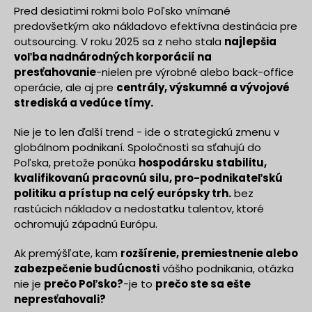
Pred desiatimi rokmi bolo Poľsko vnímané
predovšetkým ako nákladovo efektívna destinácia pre
outsourcing. V roku 2025 sa z neho stala
najlepšia
voľba nadnárodných korporácií na
presťahovanie
-nielen pre výrobné alebo back-office
operácie, ale aj pre
centrály, výskumné a vývojové
strediská a vedúce tímy.
Nie je to len ďalší trend - ide o strategickú zmenu v
globálnom podnikaní. Spoločnosti sa sťahujú do
Poľska, pretože ponúka
hospodársku stabilitu,
kvalifikovanú pracovnú silu, pro-podnikateľskú
politiku a prístup na celý európsky trh.
bez
rastúcich nákladov a nedostatku talentov, ktoré
ochromujú západnú Európu.
Ak premýšľate, kam
rozšírenie, premiestnenie alebo
zabezpečenie budúcnosti
vášho podnikania, otázka
nie je
prečo Poľsko?
-je to
prečo ste sa ešte
nepresťahovali?