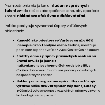
Premiestnenie nie je len o
hľadanie správnych
talentov
-ide tiež o zabezpečenie toho, aby operácie
zostali
nákladovo efektívne a škálovateľné.
Poľsko poskytuje významné úspory v kľúčových
oblastiach:
Kancelárske priestory vo Varšave sú až o 60%
lacnejšie ako v Londýne alebo Berlíne,
umožňuje
podnikom expandovať bez vysokých fixných nákladov.
Sadzby dane z príjmov právnických osôb sú na
úrovni 19%, čo je jedna z
najkonkurencieschopnejších sadzieb v EÚ,
s
ďalšími daňovými úľavami pre podniky v osobitných
hospodárskych zónach.
Náklady na energie a verejné služby zostávajú
výrazne nižšie ako v krajinách západnej Európy,
zvýšenie životaschopnosti rozsiahlych priemyselných a
technologických operácií.