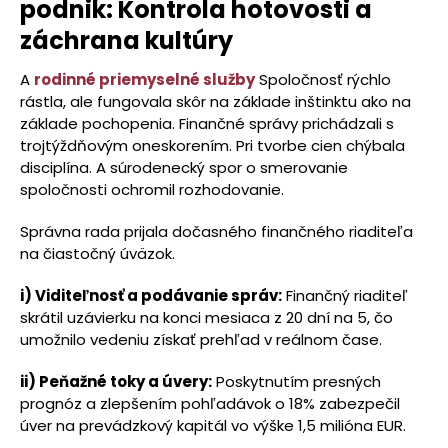
podnik: Kontrola hotovosti a
záchrana kultúry
A
rodinné priemyselné služby
Spoločnosť rýchlo
rástla, ale fungovala skôr na základe inštinktu ako na
základe pochopenia. Finančné správy prichádzali s
trojtýždňovým oneskorením. Pri tvorbe cien chýbala
disciplína. A súrodenecký spor o smerovanie
spoločnosti ochromil rozhodovanie.
Správna rada prijala dočasného finančného riaditeľa
na čiastočný úväzok.
i) Viditeľnosť a podávanie správ:
Finančný riaditeľ
skrátil uzávierku na konci mesiaca z 20 dní na 5, čo
umožnilo vedeniu získať prehľad v reálnom čase.
ii) Peňažné toky a úvery:
Poskytnutím presných
prognóz a zlepšením pohľadávok o 18% zabezpečil
úver na prevádzkový kapitál vo výške 1,5 milióna EUR.