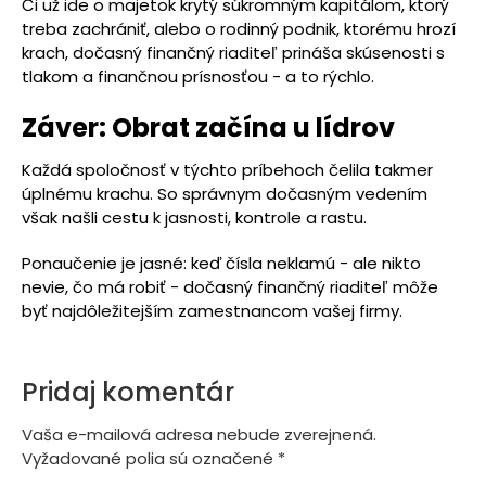
Či už ide o majetok krytý súkromným kapitálom, ktorý
treba zachrániť, alebo o rodinný podnik, ktorému hrozí
krach, dočasný finančný riaditeľ prináša skúsenosti s
tlakom a finančnou prísnosťou - a to rýchlo.
Záver: Obrat začína u lídrov
Každá spoločnosť v týchto príbehoch čelila takmer
úplnému krachu. So správnym dočasným vedením
však našli cestu k jasnosti, kontrole a rastu.
Ponaučenie je jasné: keď čísla neklamú - ale nikto
nevie, čo má robiť - dočasný finančný riaditeľ môže
byť najdôležitejším zamestnancom vašej firmy.
Pridaj komentár
Vaša e-mailová adresa nebude zverejnená.
Vyžadované polia sú označené
*