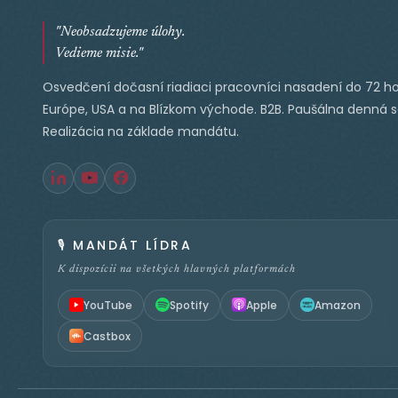
"Neobsadzujeme úlohy.
Vedieme misie."
Osvedčení dočasní riadiaci pracovníci nasadení do 72 ho
Európe, USA a na Blízkom východe. B2B. Paušálna denná 
Realizácia na základe mandátu.
🎙️
MANDÁT LÍDRA
K dispozícii na všetkých hlavných platformách
YouTube
Spotify
Apple
Amazon
Castbox