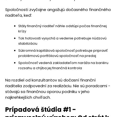
Spoločnosti zvyčajne angažujú dočasného finančného
riaditeľa, keď:
Stály finančný riaditeľ náhle odstúpi počas finančnej
krízy
Tok hotovosti vysychá a vedenie potrebuje núdzovú
stabilizáciu
Súkromná kapitálová spoločnosť potrebuje pripraviť
problémovú portfóliovú spoločnosť na predaj
Spoločnosť vedená zakladateľom naráža na bariéru
rozsahu a chýba jej finančná kontrola
Na rozdiel od konzultantov sú dočasní finanční
riaditelia zodpovední za realizáciu. Nie sú poradcami -
stávajú sa finančnou oporou podniku v jeho
najkrehkejších chvíľach.
Prípadová štúdia #1 -