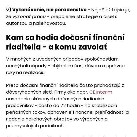
v) Vykonávanie, nie poradenstvo
- Najdôležitejšie je,
že
vykonať prácu
- prepojenie stratégie a čísel s
autoritou a naliehavosťou.
Kam sa hodia dočasní finanční
riaditelia - a komu zavolať
V mnohých z uvedených prípadov spoločnostiam
nechýbali nápady - chýbal im čas, dôvera a správne
ruky na realizáciu.
Preto dočasní finanční riaditelia často prichádzajú z
dôveryhodných sietí. Firmy ako napr.
CE Interim
nasadenie skúsených dočasných riadiacich
pracovníkov - často do 72 hodín - na stabilizáciu
peňažných tokov, obnovenie finančnej prehľadnosti a
riadenie naliehavých obratov vo výrobných a
priemyselných podnikoch.