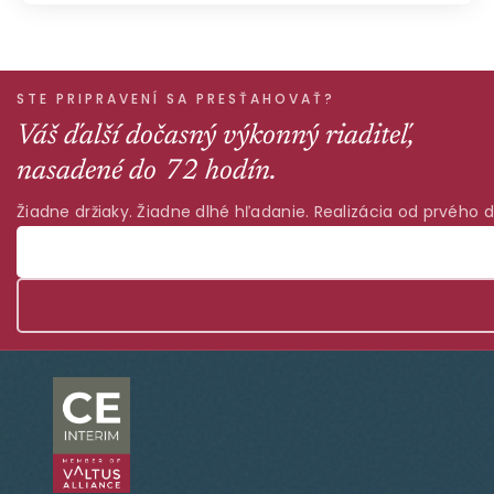
STE PRIPRAVENÍ SA PRESŤAHOVAŤ?
Váš ďalší dočasný výkonný riaditeľ,
nasadené do 72 hodín.
Žiadne držiaky. Žiadne dlhé hľadanie. Realizácia od prvého d