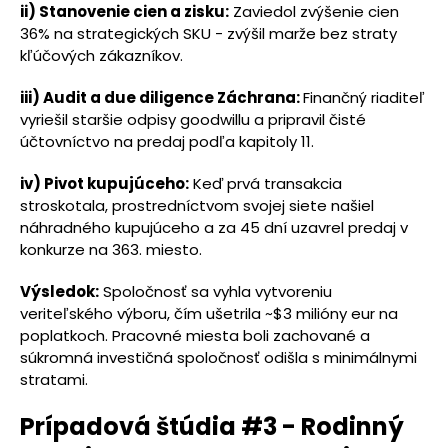
ii) Stanovenie cien a zisku:
Zaviedol zvýšenie cien
36% na strategických SKU - zvýšil marže bez straty
kľúčových zákazníkov.
iii) Audit a due diligence Záchrana:
Finančný riaditeľ
vyriešil staršie odpisy goodwillu a pripravil čisté
účtovníctvo na predaj podľa kapitoly 11.
iv) Pivot kupujúceho:
Keď prvá transakcia
stroskotala, prostredníctvom svojej siete našiel
náhradného kupujúceho a za 45 dní uzavrel predaj v
konkurze na 363. miesto.
Výsledok:
Spoločnosť sa vyhla vytvoreniu
veriteľského výboru, čím ušetrila ~$3 milióny eur na
poplatkoch. Pracovné miesta boli zachované a
súkromná investičná spoločnosť odišla s minimálnymi
stratami.
Prípadová štúdia #3 - Rodinný