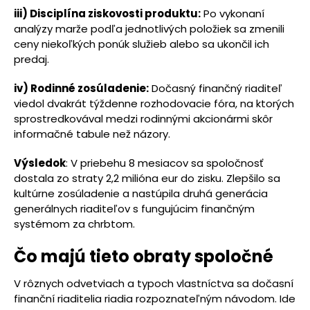
iii) Disciplína ziskovosti produktu:
Po vykonaní
analýzy marže podľa jednotlivých položiek sa zmenili
ceny niekoľkých ponúk služieb alebo sa ukončil ich
predaj.
iv) Rodinné zosúladenie:
Dočasný finančný riaditeľ
viedol dvakrát týždenne rozhodovacie fóra, na ktorých
sprostredkovával medzi rodinnými akcionármi skôr
informačné tabule než názory.
Výsledok
: V priebehu 8 mesiacov sa spoločnosť
dostala zo straty 2,2 milióna eur do zisku. Zlepšilo sa
kultúrne zosúladenie a nastúpila druhá generácia
generálnych riaditeľov s fungujúcim finančným
systémom za chrbtom.
Čo majú tieto obraty spoločné
V rôznych odvetviach a typoch vlastníctva sa dočasní
finanční riaditelia riadia rozpoznateľným návodom. Ide