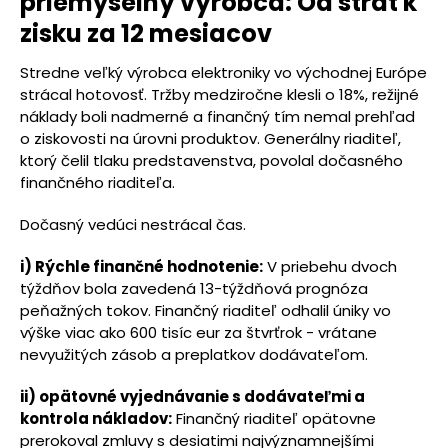
priemyselný výrobca: Od strát k
zisku za 12 mesiacov
Stredne veľký výrobca elektroniky vo východnej Európe
strácal hotovosť. Tržby medziročne klesli o 18%, režijné
náklady boli nadmerné a finančný tím nemal prehľad
o ziskovosti na úrovni produktov. Generálny riaditeľ,
ktorý čelil tlaku predstavenstva, povolal dočasného
finančného riaditeľa.
Dočasný vedúci nestrácal čas.
i) Rýchle finančné hodnotenie:
V priebehu dvoch
týždňov bola zavedená 13-týždňová prognóza
peňažných tokov. Finančný riaditeľ odhalil úniky vo
výške viac ako 600 tisíc eur za štvrťrok - vrátane
nevyužitých zásob a preplatkov dodávateľom.
ii) opätovné vyjednávanie s dodávateľmi a
kontrola nákladov:
Finančný riaditeľ opätovne
prerokoval zmluvy s desiatimi najvýznamnejšími