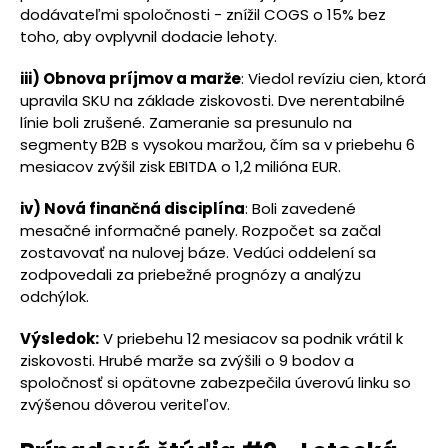
dodávateľmi spoločnosti - znížil COGS o 15% bez
toho, aby ovplyvnil dodacie lehoty.
iii) Obnova príjmov a marže
: Viedol revíziu cien, ktorá
upravila SKU na základe ziskovosti. Dve nerentabilné
línie boli zrušené. Zameranie sa presunulo na
segmenty B2B s vysokou maržou, čím sa v priebehu 6
mesiacov zvýšil zisk EBITDA o 1,2 milióna EUR.
iv) Nová finančná disciplína
: Boli zavedené
mesačné informačné panely. Rozpočet sa začal
zostavovať na nulovej báze. Vedúci oddelení sa
zodpovedali za priebežné prognózy a analýzu
odchýlok.
Výsledok:
V priebehu 12 mesiacov sa podnik vrátil k
ziskovosti. Hrubé marže sa zvýšili o 9 bodov a
spoločnosť si opätovne zabezpečila úverovú linku so
zvýšenou dôverou veriteľov.