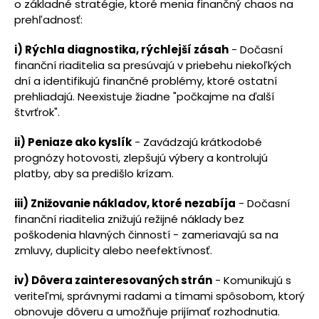
o základné stratégie, ktoré menia finančný chaos na
prehľadnosť:
i) Rýchla diagnostika, rýchlejší zásah
- Dočasní
finanční riaditelia sa presúvajú v priebehu niekoľkých
dní a identifikujú finančné problémy, ktoré ostatní
prehliadajú. Neexistuje žiadne "počkajme na ďalší
štvrťrok".
ii) Peniaze ako kyslík
- Zavádzajú krátkodobé
prognózy hotovosti, zlepšujú výbery a kontrolujú
platby, aby sa predišlo krízam.
iii) Znižovanie nákladov, ktoré nezabíja
- Dočasní
finanční riaditelia znižujú režijné náklady bez
poškodenia hlavných činností - zameriavajú sa na
zmluvy, duplicity alebo neefektívnosť.
iv) Dôvera zainteresovaných strán
- Komunikujú s
veriteľmi, správnymi radami a tímami spôsobom, ktorý
obnovuje dôveru a umožňuje prijímať rozhodnutia.