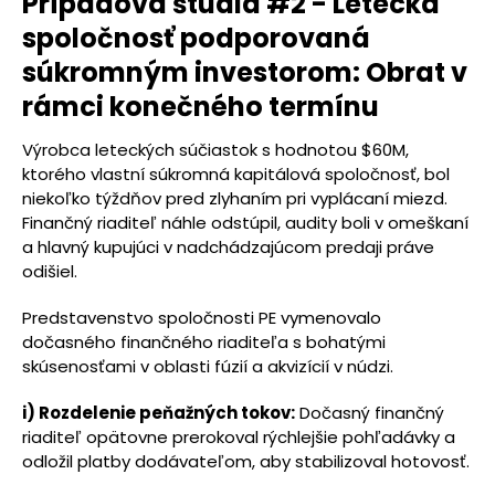
Prípadová štúdia #2 - Letecká
spoločnosť podporovaná
súkromným investorom: Obrat v
rámci konečného termínu
Výrobca leteckých súčiastok s hodnotou $60M,
ktorého vlastní súkromná kapitálová spoločnosť, bol
niekoľko týždňov pred zlyhaním pri vyplácaní miezd.
Finančný riaditeľ náhle odstúpil, audity boli v omeškaní
a hlavný kupujúci v nadchádzajúcom predaji práve
odišiel.
Predstavenstvo spoločnosti PE vymenovalo
dočasného finančného riaditeľa s bohatými
skúsenosťami v oblasti fúzií a akvizícií v núdzi.
i) Rozdelenie peňažných tokov:
Dočasný finančný
riaditeľ opätovne prerokoval rýchlejšie pohľadávky a
odložil platby dodávateľom, aby stabilizoval hotovosť.