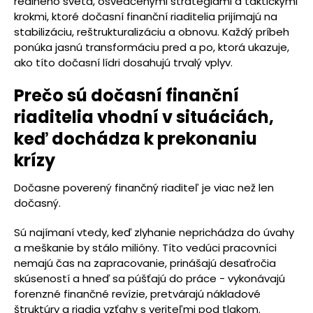
reálneho sveta, osvedčenými stratégiami a taktickými
krokmi, ktoré dočasní finanční riaditelia prijímajú na
stabilizáciu, reštrukturalizáciu a obnovu. Každý príbeh
ponúka jasnú transformáciu pred a po, ktorá ukazuje,
ako títo dočasní lídri dosahujú trvalý vplyv.
Prečo sú dočasní finanční
riaditelia vhodní v situáciách,
keď dochádza k prekonaniu
krízy
Dočasne poverený finančný riaditeľ je viac než len
dočasný.
Sú najímaní vtedy, keď zlyhanie neprichádza do úvahy
a meškanie by stálo milióny. Títo vedúci pracovníci
nemajú čas na zapracovanie, prinášajú desaťročia
skúseností a hneď sa púšťajú do práce - vykonávajú
forenzné finančné revízie, pretvárajú nákladové
štruktúry a riadia vzťahy s veriteľmi pod tlakom.