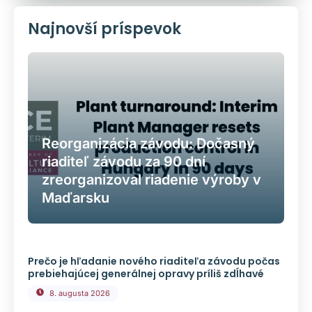
Najnovší príspevok
Reorganizácia závodu: Dočasný
riaditeľ závodu za 90 dní
zreorganizoval riadenie výroby v
Maďarsku
Prečo je hľadanie nového riaditeľa závodu počas
prebiehajúcej generálnej opravy príliš zdĺhavé
8. augusta 2026