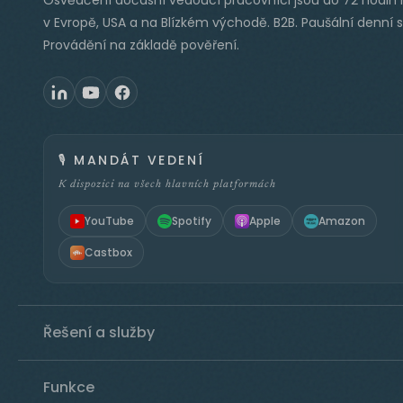
Osvědčení dočasní vedoucí pracovníci jsou do 72 hodin 
v Evropě, USA a na Blízkém východě. B2B. Paušální denní 
Provádění na základě pověření.
🎙️
MANDÁT VEDENÍ
K dispozici na všech hlavních platformách
YouTube
Spotify
Apple
Amazon
Castbox
Řešení a služby
Funkce