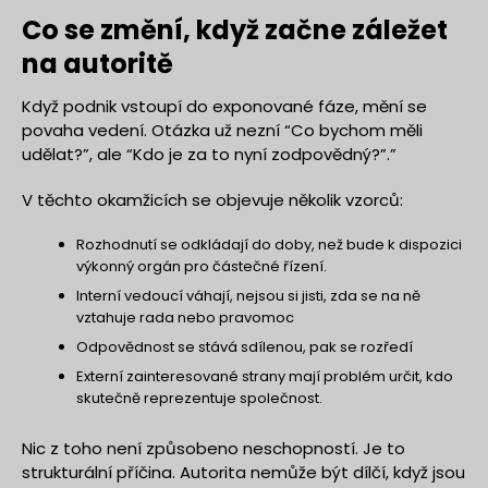
Co se změní, když začne záležet
na autoritě
Když podnik vstoupí do exponované fáze, mění se
povaha vedení. Otázka už nezní “Co bychom měli
udělat?”, ale “Kdo je za to nyní zodpovědný?”.”
V těchto okamžicích se objevuje několik vzorců:
Rozhodnutí se odkládají do doby, než bude k dispozici
výkonný orgán pro částečné řízení.
Interní vedoucí váhají, nejsou si jisti, zda se na ně
vztahuje rada nebo pravomoc
Odpovědnost se stává sdílenou, pak se rozředí
Externí zainteresované strany mají problém určit, kdo
skutečně reprezentuje společnost.
Nic z toho není způsobeno neschopností. Je to
strukturální příčina. Autorita nemůže být dílčí, když jsou