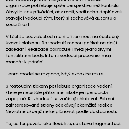
organizace potřebuje spíše perspektivu než kontrolu.
Obvykle jsou přiváděni, aby radili, vedli nebo doplňovali
stávající vedoucí tým, který si zachovává autoritu a
soudržnost.
V těchto souvislostech není přítomnost na částečný
úvazek slabinou. Rozhodnutí mohou počkat na další
zasedání. Realizace pokračuje i mezi jednotlivými
kontaktními body. Interní vedoucí pracovníci mají
mandát k jednání.
Tento model se rozpadá, když expozice roste.
S rostoucím tlakem potřebuje organizace vedení,
které je neustále přítomné, nikoliv jen periodicky
zapojené. Rozhodnutí se začínají shlukovat. Externí
zainteresované strany očekávají okamžité reakce.
Nevratné akce již nelze plánovat podle dostupnosti.
To, co fungovalo jako flexibilita, se stává fragmentací.