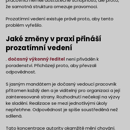
pracovníci neměli dostatečné schopnosti, ale proto,
že samotná struktura omezuje pravomoci.
Prozatímní vedení existuje právě proto, aby tento
problém vyřešilo.
Jaké změny v praxi přináší
prozatímní vedení
.
dočasný výkonný ředitel
není přiváděn k
poradenství. Přicházejí proto, aby převzali
odpovědnost.
S jasným mandátem je dočasný vedoucí pracovník
přítomen každý den a je viditelný pro organizaci a její
zainteresované strany. Rozhodnutí nečekají na výzvy
ke sladění. Realizace se mezi jednotlivými úkoly
nepřetrhne. Odpovědnost je spíše soustředěná než
sdílená.
Tato koncentrace autority okamžitě mění chování.