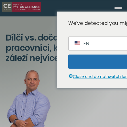
We've detected you mig
Dílčí vs. dočasní vedoucí
EN
pracovníci, když na autoritě
záleží nejvíce
Close and do not switch l