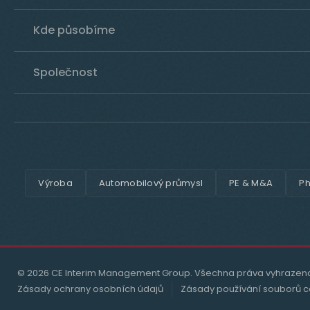
Kde působíme
Společnost
Výroba
Automobilový průmysl
PE & M&A
Ph
© 2026 CE Interim Management Group. Všechna práva vyhrazen
Zásady ochrany osobních údajů
Zásady používání souborů c