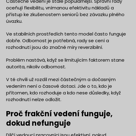
Částečné vedení je stále populárnější. Správní rady
oceňují flexibilitu, vnímanou efektivitu nákladů a
přístup ke zkušenostem seniorů bez závazku plného
úvazku.
Ve stabilních prostředích tento model často funguje
dobře. Odbornost je potřebná, rady se cení a
rozhodnutí jsou do značné míry reverzibilní.
Problém nastává, když se limitujícím faktorem stane
autorita, nikoliv odbornost.
V té chvíli už rozdíl mezi částečným a dočasným
vedením není o časové dotaci. Jde o to, kdo je
přítomen, kdo rozhoduje a kdo nese důsledky, když
rozhodnutí nelze odložit.
Proč frakční vedení funguje,
dokud nefunguje
Dílčí vedoucí pracovníci jsou efektivní, pokud