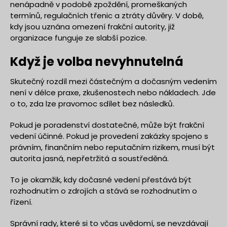
nenápadně v podobě zpoždění, promeškaných
termínů, regulačních třenic a ztráty důvěry. V době,
kdy jsou uznána omezení frakční autority, již
organizace funguje ze slabší pozice.
Když je volba nevyhnutelná
Skutečný rozdíl mezi částečným a dočasným vedením
není v délce praxe, zkušenostech nebo nákladech. Jde
o to, zda lze pravomoc sdílet bez následků.
Pokud je poradenství dostatečné, může být frakční
vedení účinné. Pokud je provedení zakázky spojeno s
právním, finančním nebo reputačním rizikem, musí být
autorita jasná, nepřetržitá a soustředěná.
To je okamžik, kdy dočasné vedení přestává být
rozhodnutím o zdrojích a stává se rozhodnutím o
řízení.
Správní rady, které si to včas uvědomí, se nevzdávají