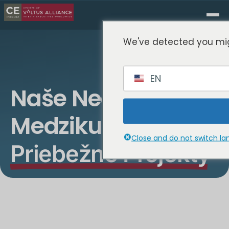
We've detected you mig
EN
Naše Nedávne
Medzikultúrne
Close and do not switch l
Priebežné Projekty