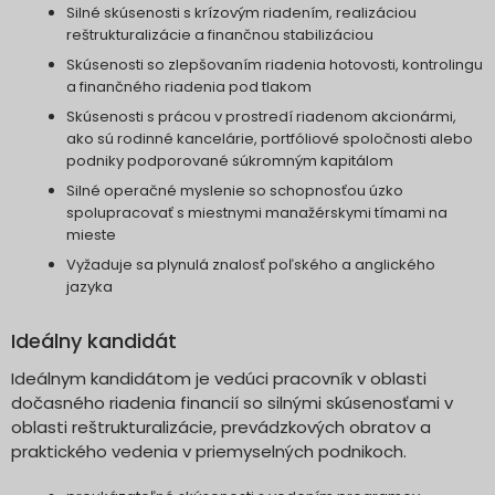
Silné skúsenosti s krízovým riadením, realizáciou
reštrukturalizácie a finančnou stabilizáciou
Skúsenosti so zlepšovaním riadenia hotovosti, kontrolingu
a finančného riadenia pod tlakom
Skúsenosti s prácou v prostredí riadenom akcionármi,
ako sú rodinné kancelárie, portfóliové spoločnosti alebo
podniky podporované súkromným kapitálom
Silné operačné myslenie so schopnosťou úzko
spolupracovať s miestnymi manažérskymi tímami na
mieste
Vyžaduje sa plynulá znalosť poľského a anglického
jazyka
Ideálny kandidát
Ideálnym kandidátom je vedúci pracovník v oblasti
dočasného riadenia financií so silnými skúsenosťami v
oblasti reštrukturalizácie, prevádzkových obratov a
praktického vedenia v priemyselných podnikoch.