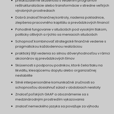
preukázateľné skúsenosti s vedením programov
reštrukturalizácie alebo transformácie v stredne veľkých
výrobných prostrediach
Dobrá znalosť finančnej kontroly, riadenia pokladnice,
zlepšenia pracovného kapitálu a prevádzkových financií
Pohodlné fungovanie v situáciách pod vysokým tlakom,
politicky citlivých a rýchlo sa meniacich situáciách
Schopnosť kombinovať strategické finančné vedenie s
pragmatickou každodennou realizáciou
praktický štýl vedenia so silnou dôveryhodnosťou v rámci
akcionárov aj prevádzkových tímov
Skúsenosti s podporou podnikov, ktoré čelia tlaku na
likviditu, klesajúcemu dopytu alebo organizačnej
nestabilite
Silné interpersonálne komunikačné zručnosti so
schopnosťou dosiahnuť súlad v obdobiach neistoty
Znalosť poľských GAAP a oboznámenie sa s
medzinárodným prostredím vykazovania
znalosť nemeckého jazyka sa považuje za výhodu