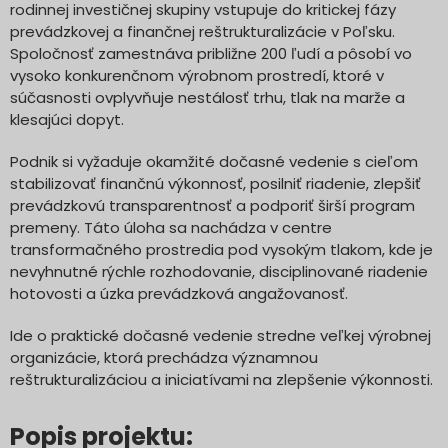
rodinnej investičnej skupiny vstupuje do kritickej fázy
prevádzkovej a finančnej reštrukturalizácie v Poľsku.
Spoločnosť zamestnáva približne 200 ľudí a pôsobí vo
vysoko konkurenčnom výrobnom prostredí, ktoré v
súčasnosti ovplyvňuje nestálosť trhu, tlak na marže a
klesajúci dopyt.
Podnik si vyžaduje okamžité dočasné vedenie s cieľom
stabilizovať finančnú výkonnosť, posilniť riadenie, zlepšiť
prevádzkovú transparentnosť a podporiť širší program
premeny. Táto úloha sa nachádza v centre
transformačného prostredia pod vysokým tlakom, kde je
nevyhnutné rýchle rozhodovanie, disciplinované riadenie
hotovosti a úzka prevádzková angažovanosť.
Ide o praktické dočasné vedenie stredne veľkej výrobnej
organizácie, ktorá prechádza významnou
reštrukturalizáciou a iniciatívami na zlepšenie výkonnosti.
Popis projektu: