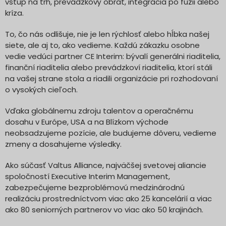
vstup na trh, prevádzkový obrat, integrácia po fúzii alebo
kríza.
To, čo nás odlišuje, nie je len rýchlosť alebo hĺbka našej
siete, ale aj to, ako vedieme. Každú zákazku osobne
vedie vedúci partner CE Interim: bývalí generálni riaditelia,
finanční riaditelia alebo prevádzkoví riaditelia, ktorí stáli
na vašej strane stola a riadili organizácie pri rozhodovaní
o vysokých cieľoch.
Vďaka globálnemu zdroju talentov a operačnému
dosahu v Európe, USA a na Blízkom východe
neobsadzujeme pozície, ale budujeme dôveru, vedieme
zmeny a dosahujeme výsledky.
Ako súčasť Valtus Alliance, najväčšej svetovej aliancie
spoločností Executive Interim Management,
zabezpečujeme bezproblémovú medzinárodnú
realizáciu prostredníctvom viac ako 25 kancelárií a viac
ako 80 seniorných partnerov vo viac ako 50 krajinách.