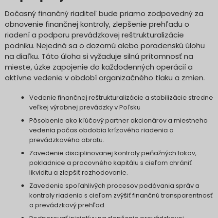
Dočasný finančný riaditeľ bude priamo zodpovedný za
obnovenie finančnej kontroly, zlepšenie prehľadu o
riadení a podporu prevádzkovej reštrukturalizácie
podniku. Nejedná sa o dozornú alebo poradenskú úlohu
na diaľku. Táto úloha si vyžaduje silnú prítomnosť na
mieste, úzke zapojenie do každodenných operácií a
aktívne vedenie v období organizačného tlaku a zmien.
Vedenie finančnej reštrukturalizácie a stabilizácie stredne
veľkej výrobnej prevádzky v Poľsku
Pôsobenie ako kľúčový partner akcionárov a miestneho
vedenia počas obdobia krízového riadenia a
prevádzkového obratu.
Zavedenie disciplinovanej kontroly peňažných tokov,
pokladnice a pracovného kapitálu s cieľom chrániť
likviditu a zlepšiť rozhodovanie.
Zavedenie spoľahlivých procesov podávania správ a
kontroly riadenia s cieľom zvýšiť finančnú transparentnosť
a prevádzkový prehľad.