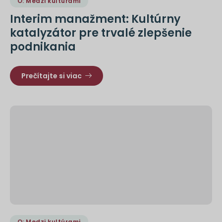
O: Medzi kultúrami
Interim manažment: Kultúrny
katalyzátor pre trvalé zlepšenie
podnikania
Prečítajte si viac
O: Medzi kultúrami