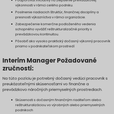
Podporovať iniciatívy na zlepšenie prevádzkovej
výkonnosti v rámci celého podniku.
Posilnenie riadiacich štruktúr, finančnej disciplíny a
presnosti výkazníctva v rámci organizácie.
Zabezpečenie komerčne podloženého vedenia
schopného vyvážiť reštrukturalizačné priority s
prevádzkovou kontinuitou.
Pôsobiť ako vysoko praktický dočasný výkonný pracovník
priamo v podnikateľskom prostredí
Interim Manager Požadované
zručnosti:
Na túto pozíciu je potrebný dočasný vedúci pracovník s
preukázateľnými skúsenosťami vo finančne a
prevádzkovo náročných priemyselných prostrediach.
Skúsenosti s dočasným finančným riaditeľom alebo
reštrukturalizáciou vo výrobných alebo priemyselných
podnikoch