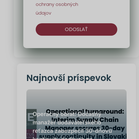
ochrany osobných
údajov
ODOSLAŤ
Alternatíva:
Najnovší príspevok
Operačný obrat: Dočasný
manažér dodávateľského
reťazca zabezpečil 30-dňovú