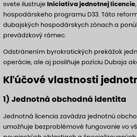
svete ilustruje
Iniciatíva jednotnej licencie
hospodárskeho programu D33. Táto reforma
dubajských hospodárskych zónach a ponú
prevádzkový rámec.
Odstránením byrokratických prekážok jedno
operácie, ale aj posilňuje pozíciu Dubaja ak
Kľúčové vlastnosti jednotn
1) Jednotná obchodná identita
Jednotná licencia zavádza jednotnú obchod
umožňuje bezproblémové fungovanie vo vš
pevninských oblastiach a špecializovanýc