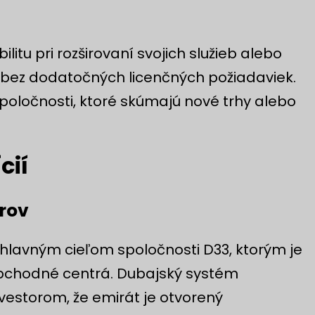
litu pri rozširovaní svojich služieb alebo
bez dodatočných licenčných požiadaviek.
spoločnosti, ktoré skúmajú nové trhy alebo
cií
rov
 hlavným cieľom spoločnosti D33, ktorým je
 obchodné centrá. Dubajský systém
nvestorom, že emirát je otvorený