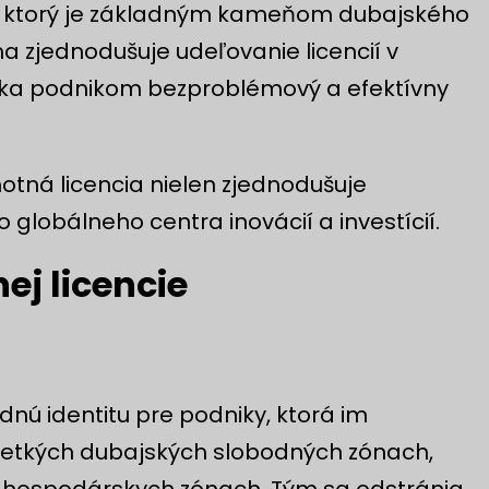
, ktorý je základným kameňom dubajského
 zjednodušuje udeľovanie licencií v
ka podnikom bezproblémový a efektívny
tná licencia nielen zjednodušuje
o globálneho centra inovácií a investícií.
ej licencie
nú identitu pre podniky, ktorá im
etkých dubajských slobodných zónach,
h hospodárskych zónach. Tým sa odstránia