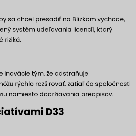
ý by sa chcel presadiť na Blízkom východe,
ený systém udeľovania licencií, ktorý
riziká.
 inovácie tým, že odstraňuje
ôžu rýchlo rozširovať, zatiaľ čo spoločnosti
ziu namiesto dodržiavania predpisov.
ciatívami D33