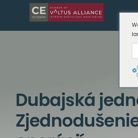
We
la
Dubajská jedno
Zjednodušeni