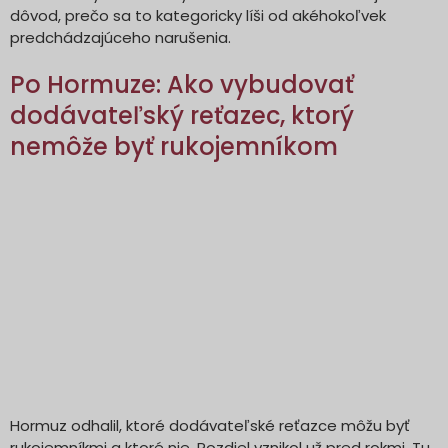
dôvod, prečo sa to kategoricky líši od akéhokoľvek
predchádzajúceho narušenia.
Po Hormuze: Ako vybudovať
dodávateľský reťazec, ktorý
nemôže byť rukojemníkom
Hormuz odhalil, ktoré dodávateľské reťazce môžu byť
rukojemníkmi a ktoré nie. Rozdiel vznikol už pred rokmi. Tu