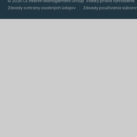
© 2026 CE Interim Management Group. Všetky práva vyhradené.
Zásady ochrany osobných údajov
Zásady používania súboro