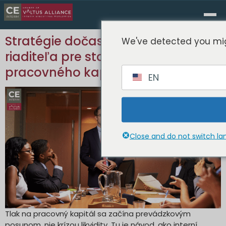
Stratégie dočasného finančného
We've detected you mig
riaditeľa pre stabilizáciu
pracovného kapitálu
EN
Close and do not switch l
Tlak na pracovný kapitál sa začína prevádzkovým
posunom, nie krízou likvidity. Tu je návod, ako interní