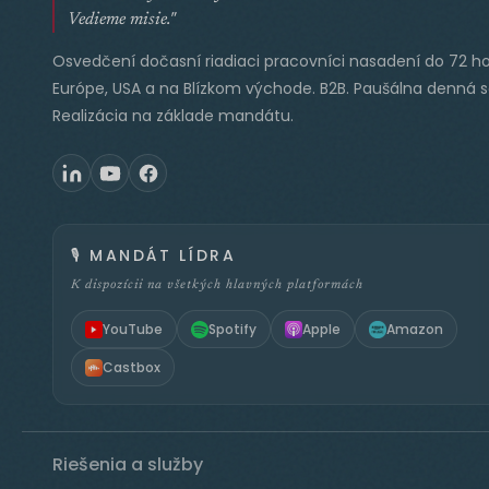
Vedieme misie."
Osvedčení dočasní riadiaci pracovníci nasadení do 72 ho
Európe, USA a na Blízkom východe. B2B. Paušálna denná 
Realizácia na základe mandátu.
🎙️
MANDÁT LÍDRA
K dispozícii na všetkých hlavných platformách
YouTube
Spotify
Apple
Amazon
Castbox
Riešenia a služby