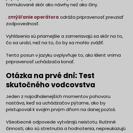
formulované skôr ako návrhy než ako činy.
.
zmýšľanie operátora
odráža pripravenosť prevziať
zodpovednosť.
Vyhlásenia sú priamejšie a zameriavajú sa skôr na to,
čo sa urobí, než na to, čo by sa mohlo zvážiť.
Tento posun v jazyku ovplyvňuje to, ako klient vníma
pripravenosť uchádzača konať.
Otázka na prvé dni: Test
skutočného vodcovstva
Jeden z najodhalenejších momentov pohovoru
nastáva, keď sa uchádzačov pýtame, ako by
pristupovali k svojim prvým dňom na danej pozícii.
Všeobecné odpovede vytvárajú neistotu. Rutinné
činnosti, ako sú stretnutia a hodnotenia, nepreukazujú