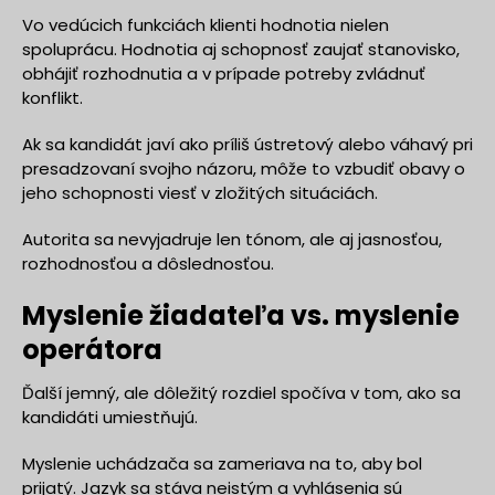
Vo vedúcich funkciách klienti hodnotia nielen
spoluprácu. Hodnotia aj schopnosť zaujať stanovisko,
obhájiť rozhodnutia a v prípade potreby zvládnuť
konflikt.
Ak sa kandidát javí ako príliš ústretový alebo váhavý pri
presadzovaní svojho názoru, môže to vzbudiť obavy o
jeho schopnosti viesť v zložitých situáciách.
Autorita sa nevyjadruje len tónom, ale aj jasnosťou,
rozhodnosťou a dôslednosťou.
Myslenie žiadateľa vs. myslenie
operátora
Ďalší jemný, ale dôležitý rozdiel spočíva v tom, ako sa
kandidáti umiestňujú.
Myslenie uchádzača sa zameriava na to, aby bol
prijatý. Jazyk sa stáva neistým a vyhlásenia sú