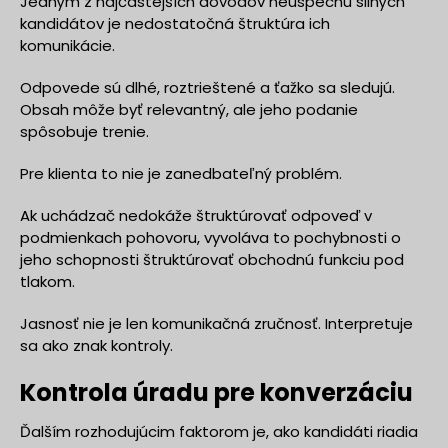
Jedným z najčastejších dôvodov neúspechu silných
kandidátov je nedostatočná štruktúra ich
komunikácie.
Odpovede sú dlhé, roztrieštené a ťažko sa sledujú.
Obsah môže byť relevantný, ale jeho podanie
spôsobuje trenie.
Pre klienta to nie je zanedbateľný problém.
Ak uchádzač nedokáže štruktúrovať odpoveď v
podmienkach pohovoru, vyvoláva to pochybnosti o
jeho schopnosti štruktúrovať obchodnú funkciu pod
tlakom.
Jasnosť nie je len komunikačná zručnosť. Interpretuje
sa ako znak kontroly.
Kontrola úradu pre konverzáciu
Ďalším rozhodujúcim faktorom je, ako kandidáti riadia