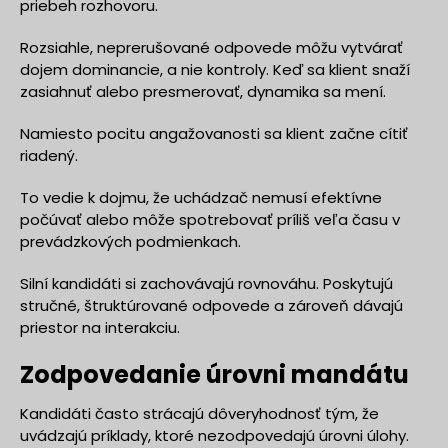
priebeh rozhovoru.
Rozsiahle, neprerušované odpovede môžu vytvárať
dojem dominancie, a nie kontroly. Keď sa klient snaží
zasiahnuť alebo presmerovať, dynamika sa mení.
Namiesto pocitu angažovanosti sa klient začne cítiť
riadený.
To vedie k dojmu, že uchádzač nemusí efektívne
počúvať alebo môže spotrebovať príliš veľa času v
prevádzkových podmienkach.
Silní kandidáti si zachovávajú rovnováhu. Poskytujú
stručné, štruktúrované odpovede a zároveň dávajú
priestor na interakciu.
Zodpovedanie úrovni mandátu
Kandidáti často strácajú dôveryhodnosť tým, že
uvádzajú príklady, ktoré nezodpovedajú úrovni úlohy.