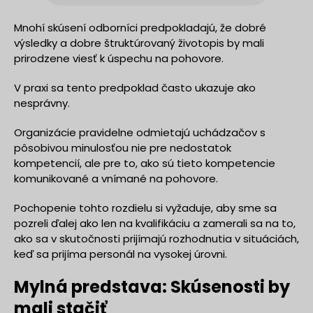
Mnohí skúsení odborníci predpokladajú, že dobré
výsledky a dobre štruktúrovaný životopis by mali
prirodzene viesť k úspechu na pohovore.
V praxi sa tento predpoklad často ukazuje ako
nesprávny.
Organizácie pravidelne odmietajú uchádzačov s
pôsobivou minulosťou nie pre nedostatok
kompetencií, ale pre to, ako sú tieto kompetencie
komunikované a vnímané na pohovore.
Pochopenie tohto rozdielu si vyžaduje, aby sme sa
pozreli ďalej ako len na kvalifikáciu a zamerali sa na to,
ako sa v skutočnosti prijímajú rozhodnutia v situáciách,
keď sa prijíma personál na vysokej úrovni.
Mylná predstava: Skúsenosti by
mali stačiť