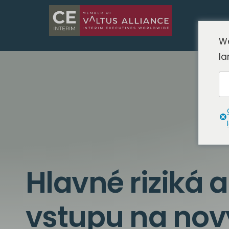
We
la
Hlavné riziká 
vstupu na nov