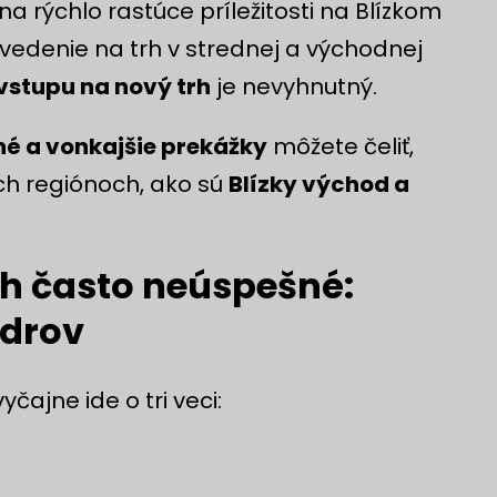
a rýchlo rastúce príležitosti na Blízkom
uvedenie na trh v strednej a východnej
stupu na nový trh
je nevyhnutný.
é a vonkajšie prekážky
môžete čeliť,
ých regiónoch, ako sú
Blízky východ a
rh často neúspešné:
ídrov
yčajne ide o tri veci: