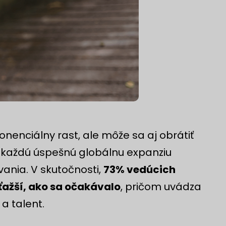
nenciálny rast, ale môže sa aj obrátiť
a každú úspešnú globálnu expanziu
vania. V skutočnosti,
73% vedúcich
 ťažší, ako sa očakávalo
, pričom uvádza
a talent.