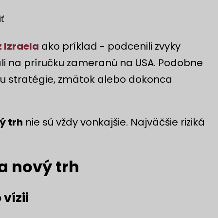
ť
 Izraela
ako príklad - podcenili zvyky
hali na príručku zameranú na USA. Podobne
u stratégie, zmätok alebo dokonca
.
ý trh
nie sú vždy vonkajšie. Najväčšie riziká
a nový trh
vízii