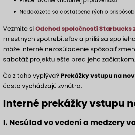
Preceňovanie vnútornej pripravenosti
Nedokážete sa dostatočne rýchlo prispôsobi
Vezmite si
Odchod spoločnosti Starbucks z
miestnych spotrebiteľov a príliš sa spolie
môže interné nezosúladenie spôsobiť zmen
sabotáž projektu ešte pred jeho začiatkom
Čo z toho vyplýva?
Prekážky vstupu na nov
často vychádzajú zvnútra.
Interné prekážky vstupu n
I. Nesúlad vo vedení a medzery vo 