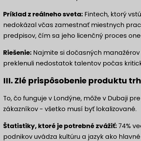
Príklad z reálneho sveta:
Fintech, ktorý vst
nedokázal včas zamestnať miestnych prac
predpisov, čím sa jeho licenčný proces ones
Riešenie:
Najmite si dočasných manažérov s
preklenuli nedostatok talentov počas kritick
III. Zlé prispôsobenie produktu tr
To, čo funguje v Londýne, môže v Dubaji pr
zákazníkov - všetko musí byť lokalizované.
Štatistiky, ktoré je potrebné zvážiť:
74% ve
podnikov uvádza kultúru a jazyk ako hlavné 