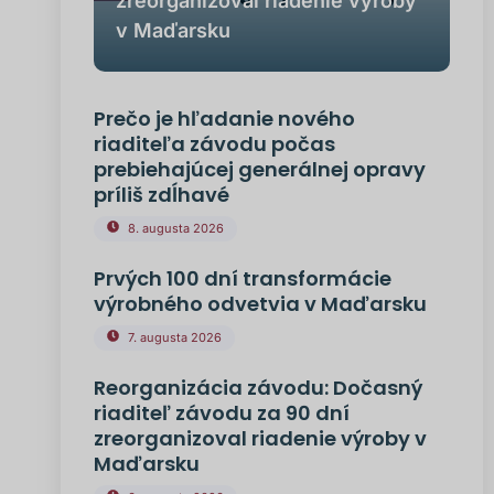
zreorganizoval riadenie výroby
v Maďarsku
Prečo je hľadanie nového
riaditeľa závodu počas
prebiehajúcej generálnej opravy
príliš zdĺhavé
8. augusta 2026
Prvých 100 dní transformácie
výrobného odvetvia v Maďarsku
7. augusta 2026
Reorganizácia závodu: Dočasný
riaditeľ závodu za 90 dní
zreorganizoval riadenie výroby v
Maďarsku