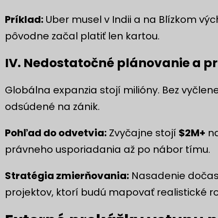
Príklad:
Uber musel v Indii a na Blízkom výc
pôvodne začal platiť len kartou.
IV. Nedostatočné plánovanie a pr
Globálna expanzia stojí milióny. Bez vyčlene
odsúdené na zánik.
Pohľad do odvetvia:
Zvyčajne stojí
$2M+
na
právneho usporiadania až po nábor tímu.
Stratégia zmierňovania:
Nasadenie dočasn
projektov, ktorí budú mapovať realistické r