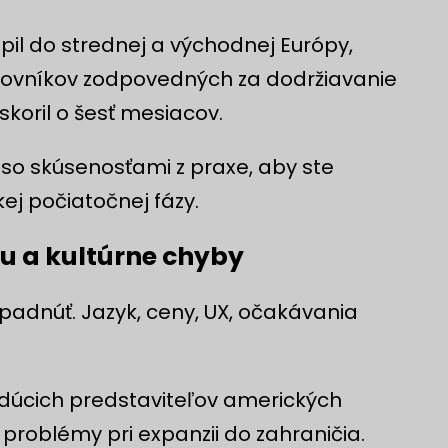
úpil do strednej a východnej Európy,
ovníkov zodpovedných za dodržiavanie
koril o šesť mesiacov.
o skúsenosťami z praxe, aby ste
ej počiatočnej fázy.
hu a kultúrne chyby
epadnúť. Jazyk, ceny, UX, očakávania
dúcich predstaviteľov amerických
problémy pri expanzii do zahraničia.