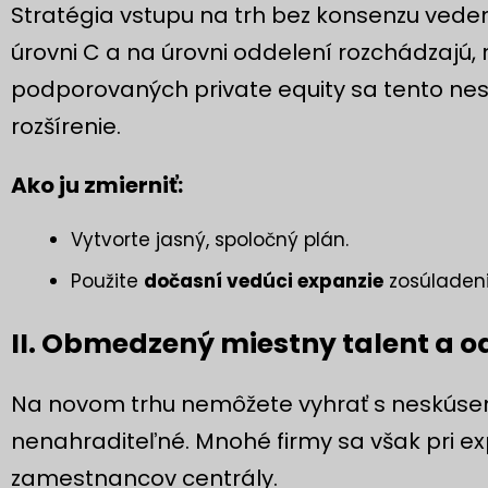
Stratégia vstupu na trh bez konsenzu veden
úrovni C a na úrovni oddelení rozchádzajú, r
podporovaných private equity sa tento nes
rozšírenie.
Ako ju zmierniť:
Vytvorte jasný, spoločný plán.
Použite
dočasní vedúci expanzie
zosúladeni
II. Obmedzený miestny talent a 
Na novom trhu nemôžete vyhrať s neskúsen
nenahraditeľné. Mnohé firmy sa však pri expa
zamestnancov centrály.