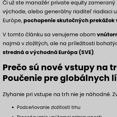
Či už ste manažér private equity zameraný n
východe, alebo generálny riaditeľ riadiaci 
Európe,
pochopenie skutočných prekážok v
V tomto článku sa venujeme obom
vnútorn
najmä v zložitých, ale na príležitosti bohat
stredná a východná Európa (SVE)
.
Prečo sú nové vstupy na t
Poučenie pre globálnych l
Zlyhanie pri vstupe na trh nie je náhodné. Zv
Podceňovanie zložitosti trhu