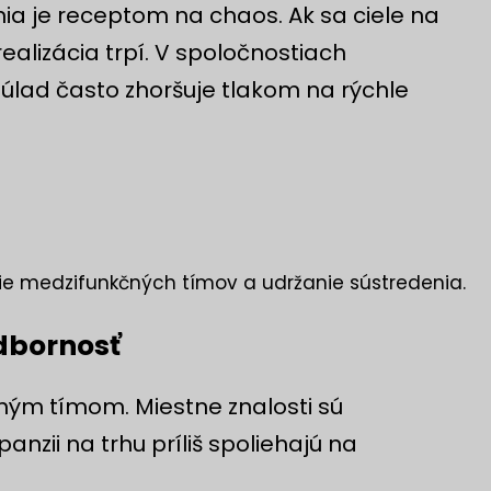
ia je receptom na chaos. Ak sa ciele na
ealizácia trpí. V spoločnostiach
úlad často zhoršuje tlakom na rýchle
e medzifunkčných tímov a udržanie sústredenia.
odbornosť
ým tímom. Miestne znalosti sú
nzii na trhu príliš spoliehajú na