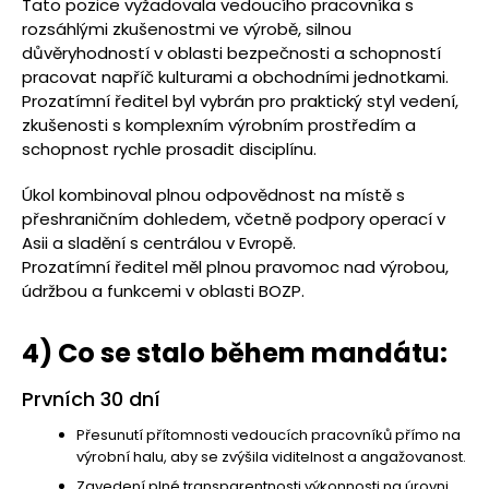
Tato pozice vyžadovala vedoucího pracovníka s
rozsáhlými zkušenostmi ve výrobě, silnou
důvěryhodností v oblasti bezpečnosti a schopností
pracovat napříč kulturami a obchodními jednotkami.
Prozatímní ředitel byl vybrán pro praktický styl vedení,
zkušenosti s komplexním výrobním prostředím a
schopnost rychle prosadit disciplínu.
Úkol kombinoval plnou odpovědnost na místě s
přeshraničním dohledem, včetně podpory operací v
Asii a sladění s centrálou v Evropě.
Prozatímní ředitel měl plnou pravomoc nad výrobou,
údržbou a funkcemi v oblasti BOZP.
4) Co se stalo během mandátu:
Prvních 30 dní
Přesunutí přítomnosti vedoucích pracovníků přímo na
výrobní halu, aby se zvýšila viditelnost a angažovanost.
Zavedení plné transparentnosti výkonnosti na úrovni