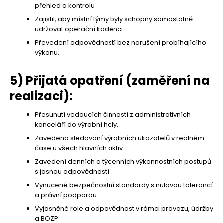
přehled a kontrolu
Zajistil, aby místní týmy byly schopny samostatně
udržovat operační kadenci.
Převedení odpovědností bez narušení probíhajícího
výkonu.
5) Přijatá opatření (zaměření na
realizaci):
Přesunutí vedoucích činností z administrativních
kanceláří do výrobní haly.
Zavedeno sledování výrobních ukazatelů v reálném
čase u všech hlavních aktiv.
Zavedení denních a týdenních výkonnostních postupů
s jasnou odpovědností.
Vynucené bezpečnostní standardy s nulovou tolerancí
a právní podporou
Vyjasněné role a odpovědnost v rámci provozu, údržby
a BOZP.