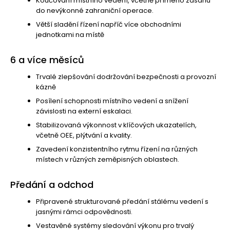
Koučování místního vedení, včetně přímého zásahu
do nevýkonné zahraniční operace.
Větší sladění řízení napříč více obchodními
jednotkami na místě
6 a více měsíců
Trvalé zlepšování dodržování bezpečnosti a provozní
kázně
Posílení schopnosti místního vedení a snížení
závislosti na externí eskalaci.
Stabilizovaná výkonnost v klíčových ukazatelích,
včetně OEE, plýtvání a kvality.
Zavedení konzistentního rytmu řízení na různých
místech v různých zeměpisných oblastech.
Předání a odchod
Připravené strukturované předání stálému vedení s
jasnými rámci odpovědnosti.
Vestavěné systémy sledování výkonu pro trvalý