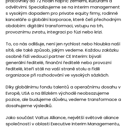
pracovníky do 72 hodin napříč zeměmi, kulturami a
odvětvími. Specializujeme se na interim management
s vysokým dopadem pro private equity firmy, rodinné
kanceláře a globální korporace, které čelí přechodným
obdobím: digitální transformaci, vstupu na trh,
provoznímu zvratu, integraci po fúzi nebo krizi.
To, co nás odlišuje, není jen rychlost nebo hloubka naší
sítě, ale také způsob, jakým vedeme. Každou zakázku
osobně řídí vedoucí partner CE Interim: bývalí
generální ředitelé, finanční ředitelé nebo provozní
ředitelé, kteří stáli na vaší straně stolu a řídili
organizace při rozhodování ve vysokých sázkách.
Díky globálnímu fondu talentů a operačnímu dosahu v
Evropě, USA a na Blízkém východě neobsazujeme
pozice, ale budujeme důvěru, vedeme transformace a
dosahujeme výsledků.
Jako součást Valtus Alliance, největší světové aliance
společností v oblasti Executive Interim Managementu,