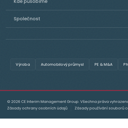
Kde působíme
Společnost
Výroba
Automobilový průmysl
PE & M&A
Ph
© 2026 CE Interim Management Group. Všechna práva vyhrazen
Zásady ochrany osobních údajů
Zásady používání souborů c