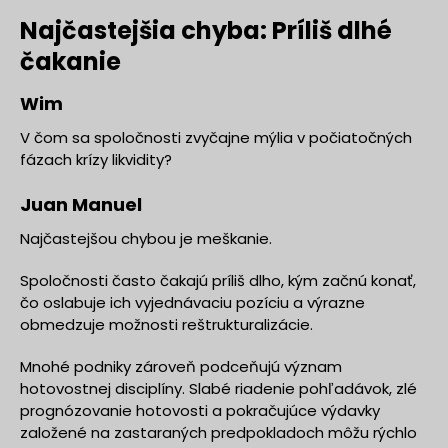
Najčastejšia chyba: Príliš dlhé
čakanie
Wim
V čom sa spoločnosti zvyčajne mýlia v počiatočných
fázach krízy likvidity?
Juan Manuel
Najčastejšou chybou je meškanie.
Spoločnosti často čakajú príliš dlho, kým začnú konať,
čo oslabuje ich vyjednávaciu pozíciu a výrazne
obmedzuje možnosti reštrukturalizácie.
Mnohé podniky zároveň podceňujú význam
hotovostnej disciplíny. Slabé riadenie pohľadávok, zlé
prognózovanie hotovosti a pokračujúce výdavky
založené na zastaraných predpokladoch môžu rýchlo