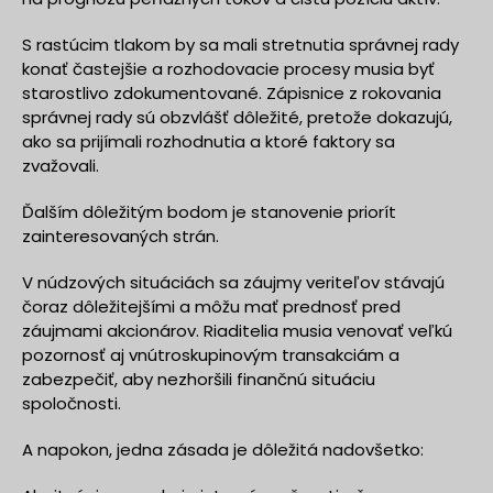
S rastúcim tlakom by sa mali stretnutia správnej rady
konať častejšie a rozhodovacie procesy musia byť
starostlivo zdokumentované. Zápisnice z rokovania
správnej rady sú obzvlášť dôležité, pretože dokazujú,
ako sa prijímali rozhodnutia a ktoré faktory sa
zvažovali.
Ďalším dôležitým bodom je stanovenie priorít
zainteresovaných strán.
V núdzových situáciách sa záujmy veriteľov stávajú
čoraz dôležitejšími a môžu mať prednosť pred
záujmami akcionárov. Riaditelia musia venovať veľkú
pozornosť aj vnútroskupinovým transakciám a
zabezpečiť, aby nezhoršili finančnú situáciu
spoločnosti.
A napokon, jedna zásada je dôležitá nadovšetko: