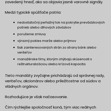
zavedený hneď, ako sa objavia jasné varovné signály.
Medzi typické spúšťače patria:
nedostatočný peňažný tok na pokrytie prevádzkových
potrieb alebo dlhových záväzkov
porušenie zmluvy
výrazný pokles marže alebo príjmov
tlak zainteresovaných strán zo strany bánk alebo
veriteľov
manažérske tímy, ktorým chýbajú skúsenosti s
reštrukturalizáciou alebo krízová kapacita.
Tieto mandáty zvyčajne prichádzajú od správnej rady,
veriteľov, akcionárov alebo príležitostne od súdov a
vládnych orgánov.
Rozhodujúce je však načasovanie.
Čím rýchlejšie spoločnosť koná, tým viac reálnych