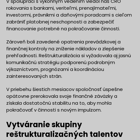
V spolupráci s výkonným vedením viedol náš CRO
rokovania s bankami, veriteľmi, prenajímateľmi,
investormi, právnikmi a daňovými poradcami s cieľom
zabrániť platobnej neschopnosti a zabezpečiť
financovanie potrebné na pokračovanie činnosti.
Zároveň boli zavedené opatrenia prevádzkovej a
finančnej kontroly na zníženie nákladov a zlepšenie
prehľadnosti. Reštrukturalizácia si vyžadovala aj jasnú
komunikačnú stratégiu podporenú podrobným
výkazníctvom, prognózami a koordináciou
zainteresovaných strán.
V priebehu šiestich mesiacov spoločnosť úspešne
opätovne prerokovala svoje finančné záväzky a
získala dostatočnú stabilitu na to, aby mohla
pokračovať v činnosti s novým impulzom.
Vytváranie skupiny
reštrukturalizačných talentov