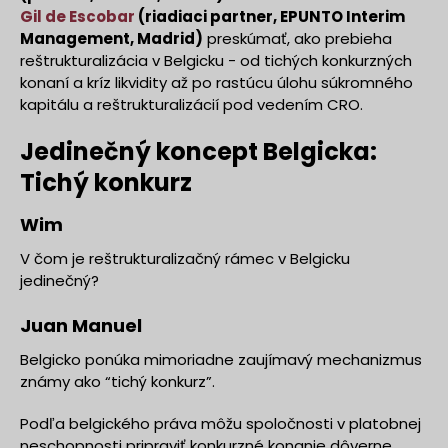
Gil de Escobar
(riadiaci partner, EPUNTO Interim
Management, Madrid)
preskúmať, ako prebieha
reštrukturalizácia v Belgicku - od tichých konkurzných
konaní a kríz likvidity až po rastúcu úlohu súkromného
kapitálu a reštrukturalizácií pod vedením CRO.
Jedinečný koncept Belgicka:
Tichý konkurz
Wim
V čom je reštrukturalizačný rámec v Belgicku
jedinečný?
Juan Manuel
Belgicko ponúka mimoriadne zaujímavý mechanizmus
známy ako “tichý konkurz”.
Podľa belgického práva môžu spoločnosti v platobnej
neschopnosti pripraviť konkurzné konanie dôverne