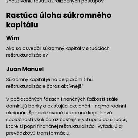
zneužívaniu reštrukturalizačných postupov.
Rastúca úloha súkromného
kapitálu
Wim
Ako sa osvedčil súkromný kapitál v situáciách
reštrukturalizácie?
Juan Manuel
Súkromný kapitál je na belgickom trhu
reštrukturalizácie čoraz aktívnejší.
V počiatočných fázach finančných ťažkostí stále
dominujú banky a existujúci akcionári - najmä rodinní
akcionári. Špecializované súkromné kapitálové
spoločnosti však čoraz častejšie vstupujú do situácií,
ktoré si popri finančnej reštrukturalizácii vyžadujú aj
prevádzkovú transformáciu.