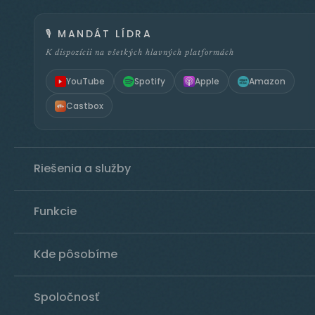
🎙️
MANDÁT LÍDRA
K dispozícii na všetkých hlavných platformách
YouTube
Spotify
Apple
Amazon
Castbox
Riešenia a služby
Funkcie
Kde pôsobíme
Spoločnosť