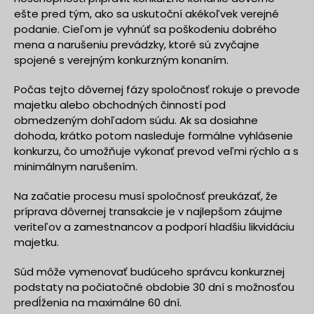
ešte pred tým, ako sa uskutoční akékoľvek verejné
podanie. Cieľom je vyhnúť sa poškodeniu dobrého
mena a narušeniu prevádzky, ktoré sú zvyčajne
spojené s verejným konkurzným konaním.
Počas tejto dôvernej fázy spoločnosť rokuje o prevode
majetku alebo obchodných činností pod
obmedzeným dohľadom súdu. Ak sa dosiahne
dohoda, krátko potom nasleduje formálne vyhlásenie
konkurzu, čo umožňuje vykonať prevod veľmi rýchlo a s
minimálnym narušením.
Na začatie procesu musí spoločnosť preukázať, že
príprava dôvernej transakcie je v najlepšom záujme
veriteľov a zamestnancov a podporí hladšiu likvidáciu
majetku.
Súd môže vymenovať budúceho správcu konkurznej
podstaty na počiatočné obdobie 30 dní s možnosťou
predĺženia na maximálne 60 dní.