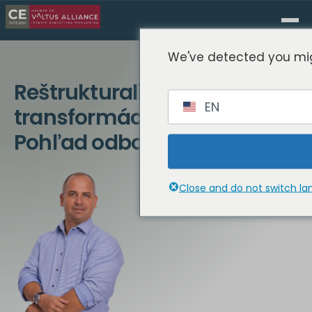
We've detected you mig
Reštrukturalizácia a
EN
transformácia v Belgicku:
Pohľad odborníkov
Close and do not switch l