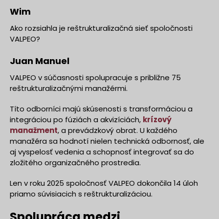
Wim
Ako rozsiahla je reštrukturalizačná sieť spoločnosti
VALPEO?
Juan Manuel
VALPEO v súčasnosti spolupracuje s približne 75
reštrukturalizačnými manažérmi.
Títo odborníci majú skúsenosti s transformáciou a
integráciou po fúziách a akvizíciách,
krízový
manažment
, a prevádzkový obrat. U každého
manažéra sa hodnotí nielen technická odbornosť, ale
aj vyspelosť vedenia a schopnosť integrovať sa do
zložitého organizačného prostredia.
Len v roku 2025 spoločnosť VALPEO dokončila 14 úloh
priamo súvisiacich s reštrukturalizáciou.
Spolupráca medzi