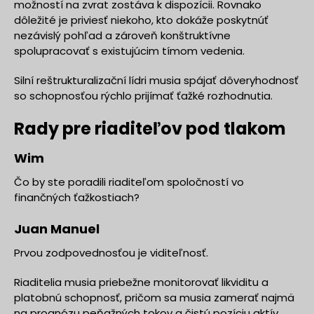
možností na zvrat zostáva k dispozícii. Rovnako
dôležité je priviesť niekoho, kto dokáže poskytnúť
nezávislý pohľad a zároveň konštruktívne
spolupracovať s existujúcim tímom vedenia.
Silní reštrukturalizační lídri musia spájať dôveryhodnosť
so schopnosťou rýchlo prijímať ťažké rozhodnutia.
Rady pre riaditeľov pod tlakom
Wim
Čo by ste poradili riaditeľom spoločností vo
finančných ťažkostiach?
Juan Manuel
Prvou zodpovednosťou je viditeľnosť.
Riaditelia musia priebežne monitorovať likviditu a
platobnú schopnosť, pričom sa musia zamerať najmä
na prognózu peňažných tokov a čistú pozíciu aktív.