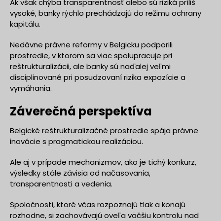
Ak však chýba transparentnosť alebo sú riziká príliš
vysoké, banky rýchlo prechádzajú do režimu ochrany
kapitálu.
Nedávne právne reformy v Belgicku podporili
prostredie, v ktorom sa viac spolupracuje pri
reštrukturalizácii, ale banky sú naďalej veľmi
disciplinované pri posudzovaní rizika expozície a
vymáhania.
Záverečná perspektíva
Belgické reštrukturalizačné prostredie spája právne
inovácie s pragmatickou realizáciou.
Ale aj v prípade mechanizmov, ako je tichý konkurz,
výsledky stále závisia od načasovania,
transparentnosti a vedenia.
Spoločnosti, ktoré včas rozpoznajú tlak a konajú
rozhodne, si zachovávajú oveľa väčšiu kontrolu nad