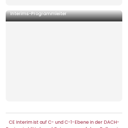
Interims-Programmleiter
ERP-, Digital- oder Post-Merger-Integration
stockt
Markteintritt mit lokaler Ausführungskontrolle
Das Programm hat einen Manager, aber keine
Rechenschaftspflicht der Exekutive
CE Interim ist auf C- und C-1-Ebene in der DACH-