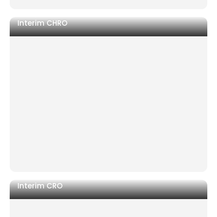
Interim CHRO
Weggang eines leitenden HR-Mitarbeiters ohne
Nachfolge
Umstrukturierung, die eine neutrale Behörde
erfordert
Post-Merger-Teams sind in Bezug auf Kultur und
Verträge nicht aufeinander abgestimmt
Interim CRO