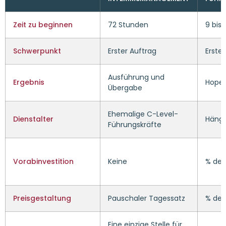
Zeit zu beginnen
72 Stunden
9 bis
Schwerpunkt
Erster Auftrag
Erste
Ausführung und
Ergebnis
Hope-
Übergabe
Ehemalige C-Level-
Dienstalter
Hängt
Führungskräfte
Vorabinvestition
Keine
% des
Preisgestaltung
Pauschaler Tagessatz
% des
Eine einzige Stelle für