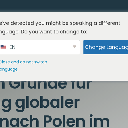
've detected you might be speaking a different
nguage. Do you want to change to:
EN
Change Langua
Close and do not switch
language
n Gründe für
g globaler
nach Polen im