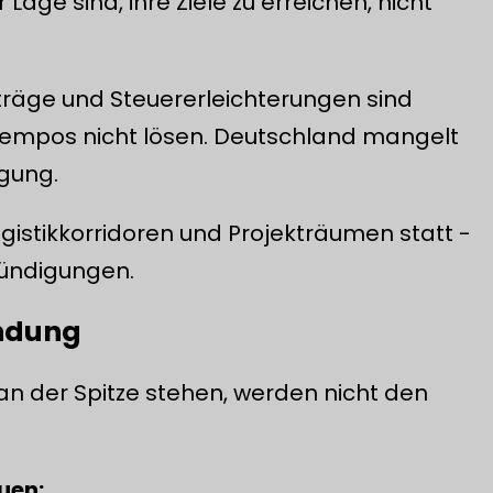
 Lage sind, ihre Ziele zu erreichen, nicht
rträge und Steuererleichterungen sind
 Tempos nicht lösen. Deutschland mangelt
egung.
gistikkorridoren und Projekträumen statt -
kündigungen.
indung
an der Spitze stehen, werden nicht den
uen: