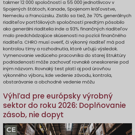
takmer 12 000 spoločností a 55 000 jednotlivcov v
Spojených štátoch, Kanade, Spojenom kráľovstve,
Nemecku a Francúzsku. Zistilo sa tiež, že 70% generálnych
riaditeľov portfóliových spoločností predtým pôsobilo
ako generálni riaditelia inde a 93% finančných riaditeľov
malo predchádzajúce skúsenosti na pozícii finančného
riaditeľa. CHRO musí overiť, či výkonný riaditeľ má pod
kontrolou tímy a rozhodnutia, ktoré určujú výsledok.
Vymenovanie vedúceho pracovníka do starej štruktúry
podriadenosti môže zachovať rovnaké oneskorenie pod
iným názvom. Rovnaký test platí aj pod úrovňou
výkonného výboru, kde vedenie závodu, kontrola,
obstarávanie a obchodné vedenie môžu
Výhľad pre európsky výrobný
sektor do roku 2026: Doplňovanie
zásob, nie dopyt