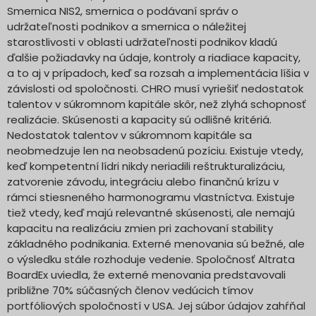
Smernica NIS2, smernica o podávaní správ o
udržateľnosti podnikov a smernica o náležitej
starostlivosti v oblasti udržateľnosti podnikov kladú
ďalšie požiadavky na údaje, kontroly a riadiace kapacity,
a to aj v prípadoch, keď sa rozsah a implementácia líšia v
závislosti od spoločnosti. CHRO musí vyriešiť nedostatok
talentov v súkromnom kapitále skôr, než zlyhá schopnosť
realizácie. Skúsenosti a kapacity sú odlišné kritériá.
Nedostatok talentov v súkromnom kapitále sa
neobmedzuje len na neobsadenú pozíciu. Existuje vtedy,
keď kompetentní lídri nikdy neriadili reštrukturalizáciu,
zatvorenie závodu, integráciu alebo finančnú krízu v
rámci stiesneného harmonogramu vlastníctva. Existuje
tiež vtedy, keď majú relevantné skúsenosti, ale nemajú
kapacitu na realizáciu zmien pri zachovaní stability
základného podnikania. Externé menovania sú bežné, ale
o výsledku stále rozhoduje vedenie. Spoločnosť Altrata
BoardEx uviedla, že externé menovania predstavovali
približne 70% súčasných členov vedúcich tímov
portfóliových spoločností v USA. Jej súbor údajov zahŕňal