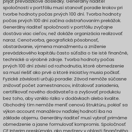
prijať prevádzkové dôsledky. Generálny riaditeľ
spoločnosti v portfóliu musí stanoviť poradie krokov pri
tvorbe hodnoty počas prvých 100 dní. Tvorba hodnoty
počas prvých 100 dní začína odstraňovaním prekážok.
Generálny riaditeľ spoločnosti v portfóliu zvyčajne
dostáva viac cieľov, než dokáže organizácia realizovať
naraz. Cenotvorba, geografická pôsobnosť,
obstarávanie, výmena manažmentu a zníženie
prevádzkového kapitálu často súťažia o tie isté finančné,
technické a výrobné zdroje. Tvorba hodnoty počas
prvých 100 dní závisí od rozhodnutia, ktoré obmedzenie
sa musí riešiť ako prvé a ktoré iniciatívy musia počkať.
Fyzické závislosti určujú poradie: Závod nemôže súčasne
znižovať počet zamestnancov, inštalovať zariadenia,
certifikovať nového dodávateľa a zvyšovať produkciu
bez toho, aby vzniklo riziko v dodávkach alebo kvalite.
Obchodný tím nemôže meniť cenovú štruktúru, pokiaľ sa
výkon account manažérov naďalej hodnotí iba na
základe objemu. Generálny riaditeľ musí vybrať primárne
obmedzenie a jasne formulovať kompromis. Spoločnosť
CE Interim preskúmala, ako medzery v oblasti finančného