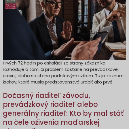
Prvých 72 hodín po eskalácii zo strany zákazníka
rozhoduje o tom, či problém zostane na prevádzkovej
úrovni, alebo sa stane podnikovým rizikom. Tu je zoznam
krokov, ktoré musia predstavenstvá urobiť ako prvé.
Dočasný riaditeľ závodu,
prevádzkový riaditeľ alebo
generálny riaditeľ: Kto by mal stáť
na čele oživenia maďarskej