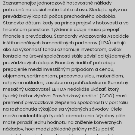
Zaznamenajte jednorazové hotovostné náklady
potrebné na dosiahnutie tohto stavu. Sledujte vplyv na
prevádzkový kapitál počas prechodného obdobia.
Stanovte dátum, kedy sa prínos prejaví v hotovosti a vo
finančnom priestore. Týždenné údaje musia prepojiť
financie s prevádzkou. Štandardy vykazovania Asociácie
inštitucionálnych komanditných partnerov (ILPA) určujú,
ako sa výkonnosť fondu oznamuje investorom, avšak
kontrola na úrovni spoločnosti stále závisí od týždenných
prevádzkových údajov. Finančný riaditeľ potrebuje
prepojenie medzi investičným prípadom a cenou,
objemom, sortimentom, pracovnou silou, materiálom,
režijnými nákladmi, zásobami a pohľadávkami. Samotný
mesačný ukazovateľ EBITDA nedokáže ukázať, ktorý
fyzický faktor zlyháva. Prevádzkový riaditeľ (COO) musí
premeniť prevádzkové zlepšenia spoločností v portfóliu
na rozhodnutia týkajúce sa výrobných závodov. Ciele
marže neidentifikujú fyzické obmedzenia. Výrobný plán
môže priradiť jednu hodnotu na zníženie konverzných
nákladov, hoci medzi základné príčiny môžu patriť