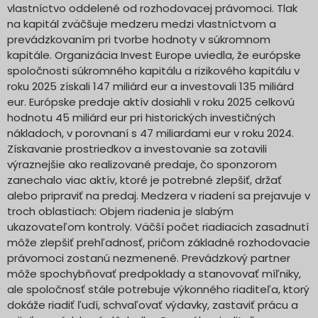
vlastníctvo oddelené od rozhodovacej právomoci. Tlak
na kapitál zväčšuje medzeru medzi vlastníctvom a
prevádzkovaním pri tvorbe hodnoty v súkromnom
kapitále. Organizácia Invest Europe uviedla, že európske
spoločnosti súkromného kapitálu a rizikového kapitálu v
roku 2025 získali 147 miliárd eur a investovali 135 miliárd
eur. Európske predaje aktív dosiahli v roku 2025 celkovú
hodnotu 45 miliárd eur pri historických investičných
nákladoch, v porovnaní s 47 miliardami eur v roku 2024.
Získavanie prostriedkov a investovanie sa zotavili
výraznejšie ako realizované predaje, čo sponzorom
zanechalo viac aktív, ktoré je potrebné zlepšiť, držať
alebo pripraviť na predaj. Medzera v riadení sa prejavuje v
troch oblastiach: Objem riadenia je slabým
ukazovateľom kontroly. Väčší počet riadiacich zasadnutí
môže zlepšiť prehľadnosť, pričom základné rozhodovacie
právomoci zostanú nezmenené. Prevádzkový partner
môže spochybňovať predpoklady a stanovovať míľniky,
ale spoločnosť stále potrebuje výkonného riaditeľa, ktorý
dokáže riadiť ľudí, schvaľovať výdavky, zastaviť prácu a