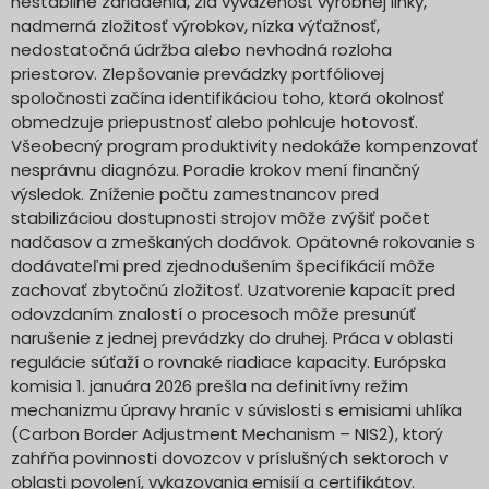
nestabilné zariadenia, zlá vyváženosť výrobnej linky,
nadmerná zložitosť výrobkov, nízka výťažnosť,
nedostatočná údržba alebo nevhodná rozloha
priestorov. Zlepšovanie prevádzky portfóliovej
spoločnosti začína identifikáciou toho, ktorá okolnosť
obmedzuje priepustnosť alebo pohlcuje hotovosť.
Všeobecný program produktivity nedokáže kompenzovať
nesprávnu diagnózu. Poradie krokov mení finančný
výsledok. Zníženie počtu zamestnancov pred
stabilizáciou dostupnosti strojov môže zvýšiť počet
nadčasov a zmeškaných dodávok. Opätovné rokovanie s
dodávateľmi pred zjednodušením špecifikácií môže
zachovať zbytočnú zložitosť. Uzatvorenie kapacít pred
odovzdaním znalostí o procesoch môže presunúť
narušenie z jednej prevádzky do druhej. Práca v oblasti
regulácie súťaží o rovnaké riadiace kapacity. Európska
komisia 1. januára 2026 prešla na definitívny režim
mechanizmu úpravy hraníc v súvislosti s emisiami uhlíka
(Carbon Border Adjustment Mechanism – NIS2), ktorý
zahŕňa povinnosti dovozcov v príslušných sektoroch v
oblasti povolení, vykazovania emisií a certifikátov.