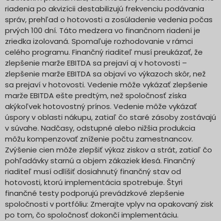
riadenia po akvizícii destabilizujú frekvenciu podávania
správ, prehľad o hotovosti a zosúladenie vedenia počas
prvých 100 dní. Táto medzera vo finančnom riadení je
zriedka izolovaná. Spomaľuje rozhodovanie v rámci
celého programu. Finančný riaditeľ musí preukázať, že
zlepšenie marže EBITDA sa prejaví aj v hotovosti –
zlepšenie marže EBITDA sa objaví vo výkazoch skôr, než
sa prejaví v hotovosti. Vedenie môže vykázať zlepšenie
marže EBITDA ešte predtým, než spoločnosť získa
akýkoľvek hotovostný prínos. Vedenie môže vykázať
úspory v oblasti nákupu, zatiaľ čo staré zásoby zostávajú
v súvahe. Nadčasy, odstupné alebo nižšia produkcia
môžu kompenzovať zníženie počtu zamestnancov.
Zvýšenie cien môže zlepšiť výkaz ziskov a strát, zatiaľ čo
pohľadávky starnú a objem zákaziek klesá. Finančný
riaditeľ musí odlíšiť dosiahnutý finančný stav od
hotovosti, ktorú implementácia spotrebuje. Štyri
finančné testy podporujú prevádzkové zlepšenie
spoločnosti v portfóliu: Zmerajte vplyv na opakovaný zisk
po tom, čo spoločnosť dokončí implementáciu.