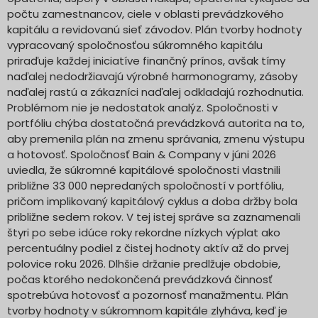
počtu zamestnancov, ciele v oblasti prevádzkového
kapitálu a revidovanú sieť závodov. Plán tvorby hodnoty
vypracovaný spoločnosťou súkromného kapitálu
priraďuje každej iniciatíve finančný prínos, avšak tímy
naďalej nedodržiavajú výrobné harmonogramy, zásoby
naďalej rastú a zákazníci naďalej odkladajú rozhodnutia.
Problémom nie je nedostatok analýz. Spoločnosti v
portfóliu chýba dostatočná prevádzková autorita na to,
aby premenila plán na zmenu správania, zmenu výstupu
a hotovosť. Spoločnosť Bain & Company v júni 2026
uviedla, že súkromné kapitálové spoločnosti vlastnili
približne 33 000 nepredaných spoločností v portfóliu,
pričom implikovaný kapitálový cyklus a doba držby bola
približne sedem rokov. V tej istej správe sa zaznamenali
štyri po sebe idúce roky rekordne nízkych výplat ako
percentuálny podiel z čistej hodnoty aktív až do prvej
polovice roku 2026. Dlhšie držanie predlžuje obdobie,
počas ktorého nedokončená prevádzková činnosť
spotrebúva hotovosť a pozornosť manažmentu. Plán
tvorby hodnoty v súkromnom kapitále zlyháva, keď je