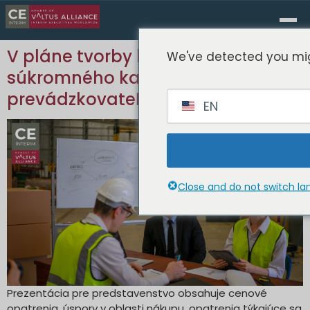
V pláne tvorby hodnoty v oblasti
We've detected you mig
súkromného kapitálu chýba
prevádzkovateľ
EN
Close and do not switch l
Prezentácia pre predstavenstvo obsahuje cenové
opatrenia, úspory v oblasti nákupu, opatrenia týkajúce sa