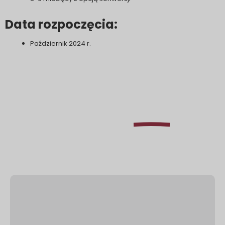
Data rozpoczęcia:
Październik 2024 r.
Dowiedz się, jak
jako
Excel
tymczasowy kierownik