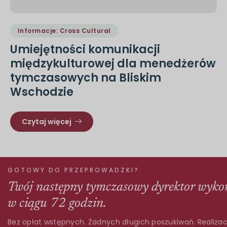
Informacje: Cross Cultural
Umiejętności komunikacji
międzykulturowej dla menedżerów
tymczasowych na Bliskim
Wschodzie
Czytaj więcej
GOTOWY DO PRZEPROWADZKI?
Twój następny tymczasowy dyrektor wyko
w ciągu 72 godzin.
Bez opłat wstępnych. Żadnych długich poszukiwań. Realizac