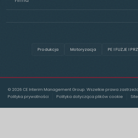
Firma
Produkcja
Motoryzacja
PE I FUZJE I PR
© 2026 CE Interim Management Group. Wszelkie prawa zastrzeż
Polityka prywatności
Polityka dotycząca plików cookie
Sit