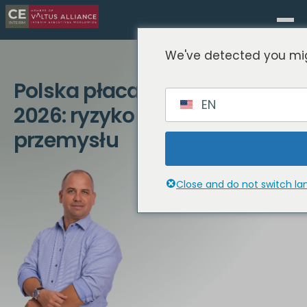
We've detected you mig
Polska płaca minimalna
EN
2026: ryzyko operacyjne dla
przemysłu
Close and do not switch l