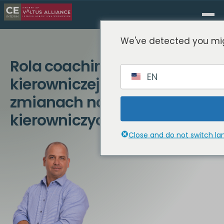
We've detected you mig
Rola coachingu kadry
EN
kierowniczej w udanych
zmianach na stanowiskach
kierowniczych
Close and do not switch l