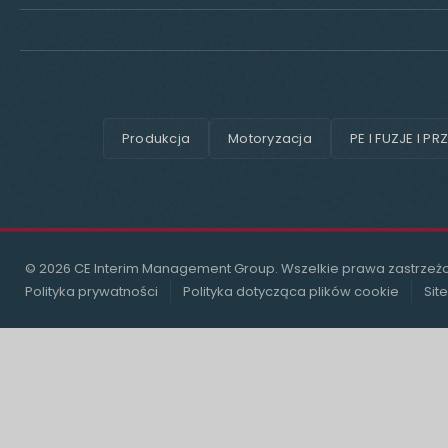
Produkcja
Motoryzacja
PE I FUZJE I PR
© 2026 CE Interim Management Group. Wszelkie prawa zastrzeż
Polityka prywatności
Polityka dotycząca plików cookie
Sit