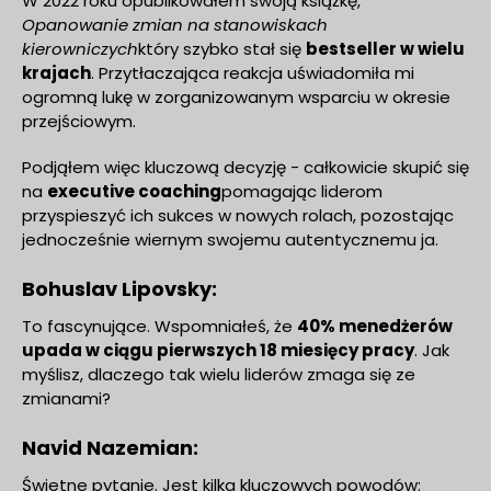
W 2022 roku opublikowałem swoją książkę,
Opanowanie zmian na stanowiskach
kierowniczych
który szybko stał się
bestseller w wielu
krajach
. Przytłaczająca reakcja uświadomiła mi
ogromną lukę w zorganizowanym wsparciu w okresie
przejściowym.
Podjąłem więc kluczową decyzję - całkowicie skupić się
na
executive coaching
pomagając liderom
przyspieszyć ich sukces w nowych rolach, pozostając
jednocześnie wiernym swojemu autentycznemu ja.
Bohuslav Lipovsky:
To fascynujące. Wspomniałeś, że
40% menedżerów
upada w ciągu pierwszych 18 miesięcy pracy
. Jak
myślisz, dlaczego tak wielu liderów zmaga się ze
zmianami?
Navid Nazemian:
Świetne pytanie. Jest kilka kluczowych powodów: