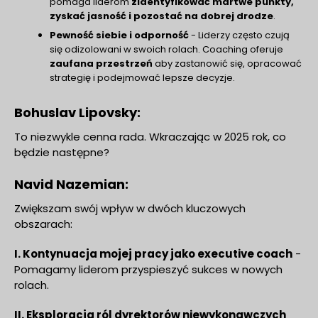
pomaga liderom
zidentyfikować martwe punkty,
zyskać jasność i pozostać na dobrej drodze
.
Pewność siebie i odporność
- Liderzy często czują
się odizolowani w swoich rolach. Coaching oferuje
zaufana przestrzeń
aby zastanowić się, opracować
strategię i podejmować lepsze decyzje.
Bohuslav Lipovsky:
To niezwykle cenna rada. Wkraczając w 2025 rok, co
będzie następne?
Navid Nazemian:
Zwiększam swój wpływ w dwóch kluczowych
obszarach:
I. Kontynuacja mojej pracy jako executive coach
-
Pomagamy liderom przyspieszyć sukces w nowych
rolach.
II. Eksploracja ról dyrektorów niewykonawczych