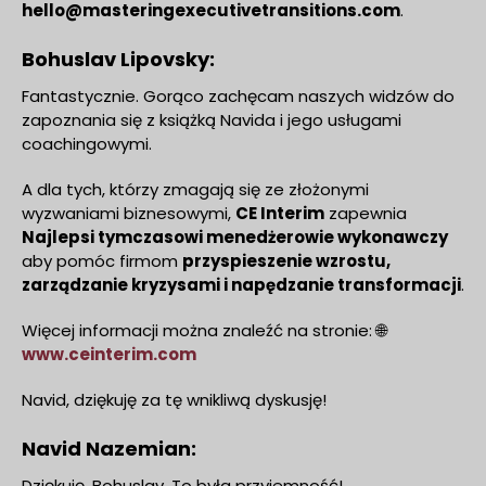
hello@masteringexecutivetransitions.com
.
Bohuslav Lipovsky:
Fantastycznie. Gorąco zachęcam naszych widzów do
zapoznania się z książką Navida i jego usługami
coachingowymi.
A dla tych, którzy zmagają się ze złożonymi
wyzwaniami biznesowymi,
CE Interim
zapewnia
Najlepsi tymczasowi menedżerowie wykonawczy
aby pomóc firmom
przyspieszenie wzrostu,
zarządzanie kryzysami i napędzanie transformacji
.
Więcej informacji można znaleźć na stronie: 🌐
www.ceinterim.com
Navid, dziękuję za tę wnikliwą dyskusję!
Navid Nazemian:
Dziękuję, Bohuslav. To była przyjemność!