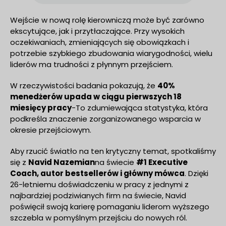
Wejście w nową rolę kierowniczą może być zarówno
ekscytujące, jak i przytłaczające. Przy wysokich
oczekiwaniach, zmieniających się obowiązkach i
potrzebie szybkiego zbudowania wiarygodności, wielu
liderów ma trudności z płynnym przejściem.
W rzeczywistości badania pokazują, że
40%
menedżerów upada w ciągu pierwszych 18
miesięcy pracy
-To zdumiewająca statystyka, która
podkreśla znaczenie zorganizowanego wsparcia w
okresie przejściowym.
Aby rzucić światło na ten krytyczny temat, spotkaliśmy
się z
Navid Nazemian
na świecie
#1 Executive
Coach, autor bestsellerów i główny mówca
. Dzięki
26-letniemu doświadczeniu w pracy z jednymi z
najbardziej podziwianych firm na świecie, Navid
poświęcił swoją karierę pomaganiu liderom wyższego
szczebla w pomyślnym przejściu do nowych ról.