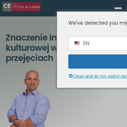
We've detected you mig
Znaczenie integracji
EN
kulturowej w fuzjach i
przejęciach
Close and do not switch l