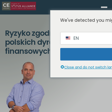
We've detected you mig
Ryzyko zgodności z KSeF dla
EN
polskich dyrektorów
finansowych w 2026 r.
Close and do not switch l